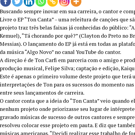
Buscando sempre inovar em sua carreira, o cantor e com
Livre o EP “Ton Canta” – uma releitura de canções que s
projeto traz três belas faixas já conhecidas do público: “
Kemuel), “Tá chorando por quê?” (Clayton do Preto no B
Messias). O lançamento do EP já está em todas as plataf
da música “Algo Novo” no canal YouTube do cantor.
A direção é de Ton Carfi em parceria com o amigo e produ
produção musical, Felipe Silva; captação e edição, Kaiq
Este é apenas o primeiro volume deste projeto que terá u
interpretações de Ton para os sucessos do momento nas 
entre seus lançamentos de carreira.
O cantor conta que a ideia do “Ton Canta” veio quando el
nenhum projeto onde priorizasse seu lugar de intérpret
gravado músicas de sucesso de outros cantores e sempre b
resolveu colocar esse projeto em pauta. E diz que també
músicas americanas. “Decidi realizar esse trabalho de f