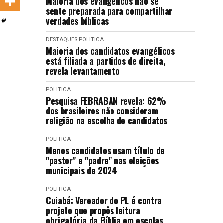
Maioria dos evangélicos não se
LANÇAMENTOS
sente preparada para compartilhar
verdades bíblicas
DESTAQUES
POLITICA
Maioria dos candidatos evangélicos
está filiada a partidos de direita,
revela levantamento
POLITICA
Pesquisa FEBRABAN revela: 62%
dos brasileiros não consideram
religião na escolha de candidatos
POLITICA
Menos candidatos usam título de
"pastor" e "padre" nas eleições
municipais de 2024
POLITICA
Cuiabá: Vereador do PL é contra
projeto que propôs leitura
obrigatória da Bíblia em escolas