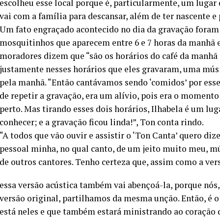
escolheu esse local porque é, particularmente, um lugar 
vai com a família para descansar, além de ter nascente e
Um fato engraçado acontecido no dia da gravação foram 
mosquitinhos que aparecem entre 6 e 7 horas da manhã e
moradores dizem que “são os horários do café da manhã e
justamente nesses horários que eles gravaram, uma músic
pela manhã. “Então cantávamos sendo ‘comidos’ por ess
de repetir a gravação, era um alívio, pois era o moment
perto. Mas tirando esses dois horários, Ilhabela é um lug
conhecer; e a gravação ficou linda!”, Ton conta rindo.
“A todos que vão ouvir e assistir o ‘Ton Canta’ quero diz
pessoal minha, no qual canto, de um jeito muito meu, mú
de outros cantores. Tenho certeza que, assim como a ver
essa versão acústica também vai abençoá-la, porque nós,
versão original, partilhamos da mesma unção. Então, é
está neles e que também estará ministrando ao coração d