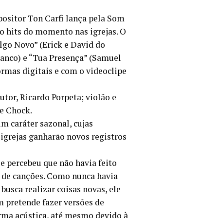
positor Ton Carfi lança pela Som
ão hits do momento nas igrejas. O
Algo Novo” (Erick e David do
ranco) e “Tua Presença” (Samuel
ormas digitais e com o videoclipe
tor, Ricardo Porpeta; violão e
ue Chock.
m caráter sazonal, cujas
igrejas ganharão novos registros
e percebeu que não havia feito
e de canções. Como nunca havia
usca realizar coisas novas, ele
m pretende fazer versões de
orma acústica, até mesmo devido à