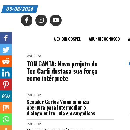
05/08/2026
A EXIBIR GOSPEL
ANUNCIE CONOSCO
A EXIBIR GOSPEL
ANUNCIE CONOSCO
A
ASSINE
POLITICA
CARRINHO
TON CANTA: Novo projeto de
Ton Carfi destaca sua força
EDITORIAL
como intérprete
ENTREVISTAS
POLITICA
EXPEDIENTE
Senador Carlos Viana sinaliza
abertura para intermediar o
FINALIZAR COMPRA
diálogo entre Lula e evangélicos
HOME
POLITICA