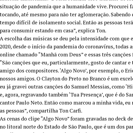
situação de pandemia que a humanidade vive. Procurei faz
tocando, até mesmo para não ter aglomeração. Sabendo 
tempo difícil de isolamento social. Então as pessoas te
para consumir estando em casa”, explica Ton.
A escolha das músicas se deu pela intensidade com que e
2020, desde o início da pandemia do coronavírus, todas 
online chamado “Manhã com Deus” e essas três canções 
“São canções que eu, particularmente, gosto de cantar e
amigo dos compositores. ‘Algo Novo’, por exemplo, o Eri
nossos amigos. O Clayton do Preto no Branco é um exce
eu já gravei outras canções do Samuel Messias, como ‘His
e, agora, regravando também ‘Tua Presença’, que é do Sa
cantor Paulo Neto. Então como marcou a minha vida, eu r
as pessoas”, compartilha Ton Carfi.
As cenas do clipe “Algo Novo” foram gravadas no deck de
no litoral norte do Estado de São Paulo, que é um dos par