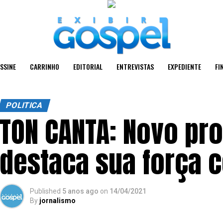
SSINE
CARRINHO
EDITORIAL
ENTREVISTAS
EXPEDIENTE
FI
POLITICA
TON CANTA: Novo pro
destaca sua força 
Published
5 anos ago
on
14/04/2021
By
jornalismo