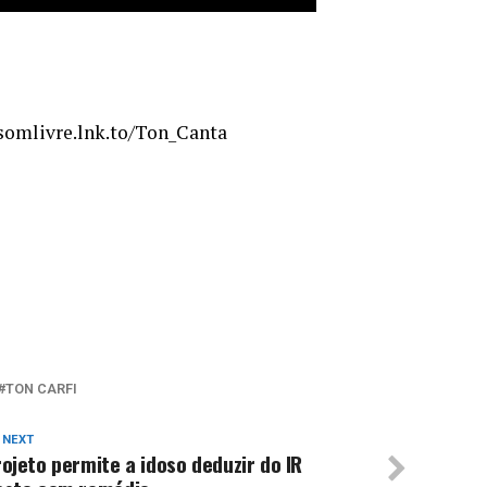
/somlivre.lnk.to/Ton_Canta
TON CARFI
 NEXT
ojeto permite a idoso deduzir do IR