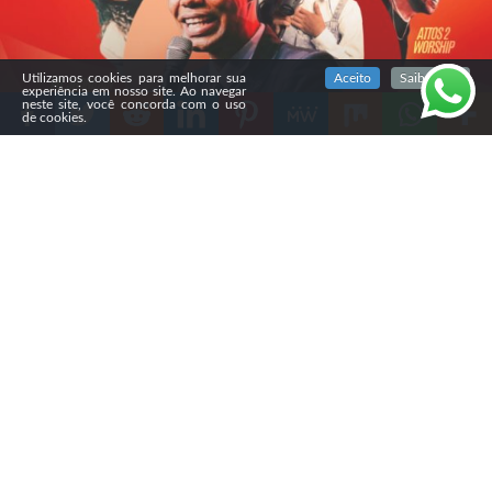
SIGA NOSSAS REDES SOCIAIS
Utilizamos cookies para melhorar sua
Aceito
Saiba mais
experiência em nosso site. Ao navegar
neste site, você concorda com o uso
de cookies.
Compartilhe
É NESTE SÁBADO! 🔥