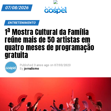
07/08/2026
A EXIBIR GOSPEL
ENTRETENIMENTO
1ª Mostra Cultural da Família
ANUNCIE CONOSCO
reúne mais de 50 artistas em
ASSINE
quatro meses de programação
CARRINHO
gratuita
EDITORIAL
Published
3 anos ago
on
07/03/2023
By
jornalismo
ENTREVISTAS
EXPEDIENTE
FINALIZAR COMPRA
HOME