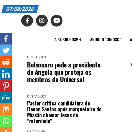
07/08/2026
A EXIBIR GOSPEL
ANUNCIE CONOSCO
A EXIBIR GOSPEL
ANUNCIE CONOSCO
A
ASSINE
DESTAQUES
CARRINHO
Bolsonaro pede a presidente
de Angola que proteja os
EDITORIAL
membros da Universal
ENTREVISTAS
DESTAQUES
EXPEDIENTE
Pastor critica candidatura de
Renan Santos após marqueteiro do
FINALIZAR COMPRA
Missão chamar Jesus de
"retardado"
HOME
DESTAQUES