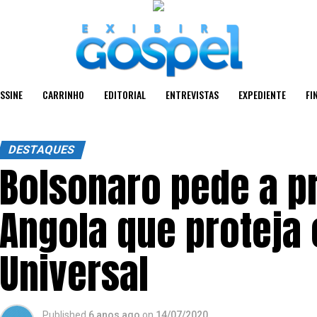
SSINE
CARRINHO
EDITORIAL
ENTREVISTAS
EXPEDIENTE
FI
DESTAQUES
Bolsonaro pede a p
Angola que proteja
Universal
Published
6 anos ago
on
14/07/2020