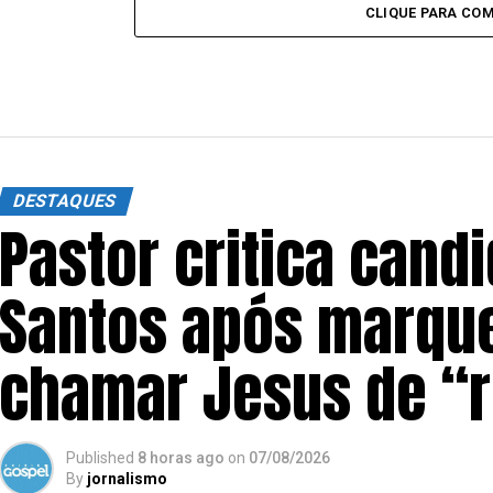
CLIQUE PARA CO
DESTAQUES
Pastor critica cand
Santos após marque
chamar Jesus de “
Published
8 horas ago
on
07/08/2026
By
jornalismo