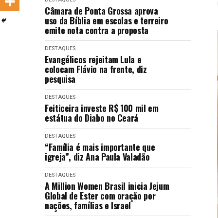
LANÇAMENTOS
Câmara de Ponta Grossa aprova
uso da Bíblia em escolas e terreiro
emite nota contra a proposta
DESTAQUES
Evangélicos rejeitam Lula e
colocam Flávio na frente, diz
pesquisa
DESTAQUES
Feiticeira investe R$ 100 mil em
estátua do Diabo no Ceará
DESTAQUES
“Família é mais importante que
igreja”, diz Ana Paula Valadão
DESTAQUES
A Million Women Brasil inicia Jejum
Global de Ester com oração por
nações, famílias e Israel