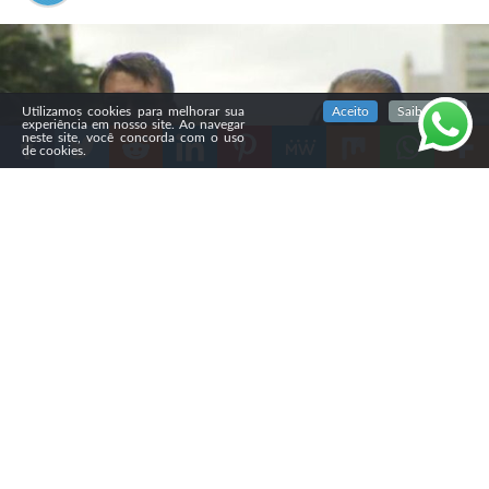
SIGA NOSSAS REDES SOCIAIS
Utilizamos cookies para melhorar sua
Aceito
Saiba mais
experiência em nosso site. Ao navegar
neste site, você concorda com o uso
de cookies.
Compartilhe