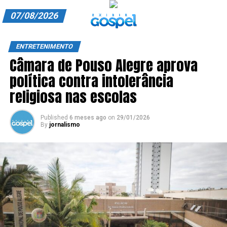
07/08/2026
A EXIBIR GOSPEL
ENTRETENIMENTO
Câmara de Pouso Alegre aprova
ANUNCIE CONOSCO
política contra intolerância
ASSINE
religiosa nas escolas
CARRINHO
Published
6 meses ago
on
29/01/2026
By
jornalismo
EDITORIAL
ENTREVISTAS
EXPEDIENTE
FINALIZAR COMPRA
HOME