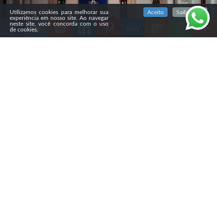
SIGA NOSSAS REDES SOCIAIS
Utilizamos cookies para melhorar sua
Aceito
Saiba mais
experiência em nosso site. Ao navegar
neste site, você concorda com o uso
de cookies.
Compartilhe
O governo do Irã fechou, nas últimas semanas, a
Igreja
Evangélica de São Pedro, em Teerã,
considerada a igreja
protestante mais antiga do país, com cerca de 150 anos
de história. As autoridades também lacraram escritórios
da instituição, proibiram reuniões religiosas e
pressionam as famílias que viviam no complexo a deixar
o local.