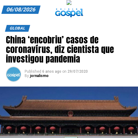
06/08/2026
A EXIBIR GOSPEL
GLOBAL
China ‘encobriu’ casos de
ANUNCIE CONOSCO
coronavírus, diz cientista que
ASSINE
investigou pandemia
CARRINHO
Published
6 anos ago
on
29/07/2020
By
jornalismo
EDITORIAL
ENTREVISTAS
EXPEDIENTE
FINALIZAR COMPRA
HOME