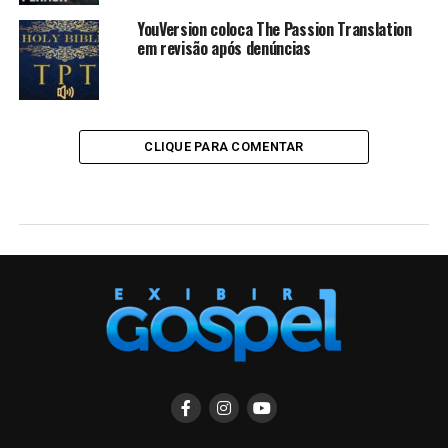
YouVersion coloca The Passion Translation
em revisão após denúncias
CLIQUE PARA COMENTAR
GLOBAL
Missões em risco: Governo chinês
proíbe atividades religiosas não
autorizadas
Published
1 ano ago
on
23/04/2025
By
jornalismo