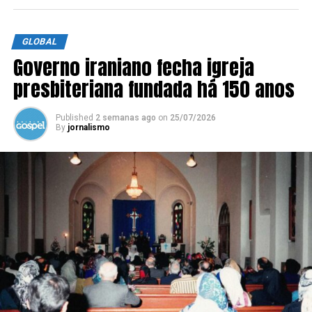
GLOBAL
Governo iraniano fecha igreja
presbiteriana fundada há 150 anos
Published
2 semanas ago
on
25/07/2026
By
jornalismo