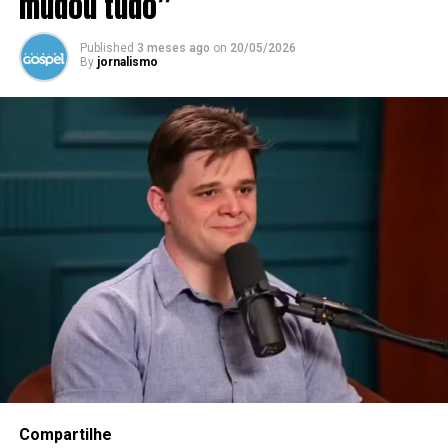
mudou tudo”
Published
3 meses ago
on
20/05/2026
By
jornalismo
Compartilhe