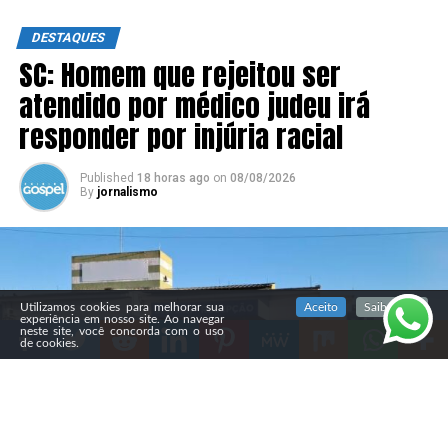
DESTAQUES
SC: Homem que rejeitou ser
atendido por médico judeu irá
responder por injúria racial
Published
18 horas ago
on
08/08/2026
By
jornalismo
SIGA NOSSAS REDES SOCIAIS
Utilizamos cookies para melhorar sua
Aceito
Saiba mais
experiência em nosso site. Ao navegar
neste site, você concorda com o uso
de cookies.