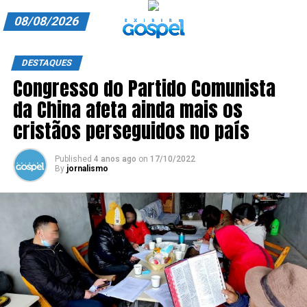
08/08/2026
A EXIBIR GOSPEL
DESTAQUES
Congresso do Partido Comunista
ANUNCIE CONOSCO
da China afeta ainda mais os
ASSINE
cristãos perseguidos no país
CARRINHO
Published
4 anos ago
on
17/10/2022
By
jornalismo
EDITORIAL
ENTREVISTAS
EXPEDIENTE
FINALIZAR COMPRA
HOME