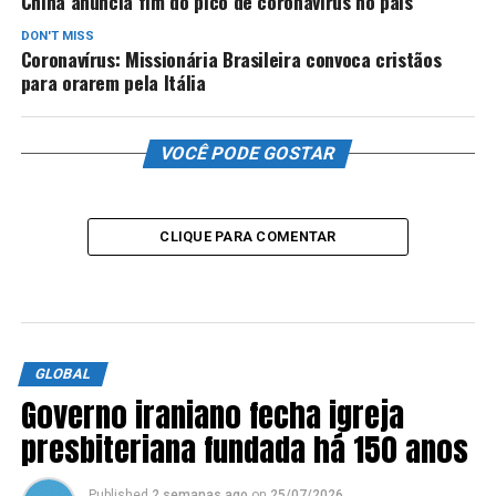
China anuncia fim do pico de coronavírus no país
DON'T MISS
Coronavírus: Missionária Brasileira convoca cristãos
para orarem pela Itália
VOCÊ PODE GOSTAR
CLIQUE PARA COMENTAR
GLOBAL
Governo iraniano fecha igreja
presbiteriana fundada há 150 anos
Published
2 semanas ago
on
25/07/2026