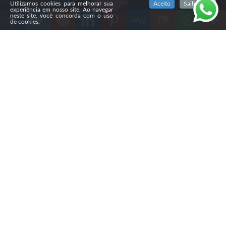
Utilizamos cookies para melhorar sua
Aceito
Saiba mais
experiência em nosso site. Ao navegar
neste site, você concorda com o uso
de cookies.
Compartilhe
Circula pela imprensa mundial a história recente de
Gabe Poirot, um jovem americano que afirma ter tido
um encontro com Jesus enquanto esteve em coma após
um grave acidente de skate nos Estados Unidos. O caso
aconteceu quando ele tinha 20 anos e descia uma ladeira