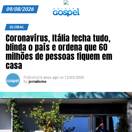
09/08/2026
A EXIBIR GOSPEL
GLOBAL
Coronavírus, Itália fecha tudo,
ANUNCIE CONOSCO
blinda o país e ordena que 60
ASSINE
milhões de pessoas fiquem em
CARRINHO
casa
EDITORIAL
Published
6 anos ago
on
12/03/2020
By
jornalismo
ENTREVISTAS
EXPEDIENTE
FINALIZAR COMPRA
HOME