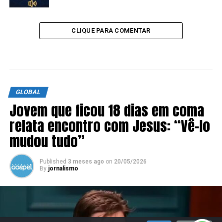
CLIQUE PARA COMENTAR
GLOBAL
Jovem que ficou 18 dias em coma
relata encontro com Jesus: “Vê-lo
mudou tudo”
Published
3 meses ago
on
20/05/2026
By
jornalismo
SIGA NOSSAS REDES SOCIAIS