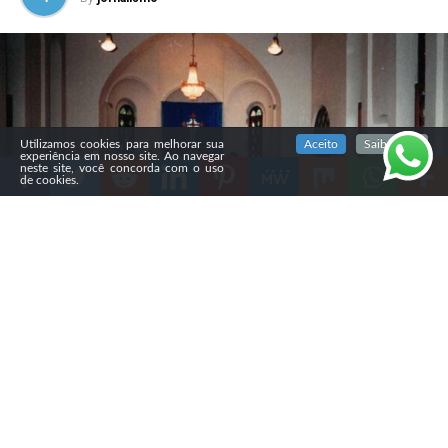
SIGA NOSSAS REDES SOCIAIS
Utilizamos cookies para melhorar sua
Aceito
Saiba mais
experiência em nosso site. Ao navegar
neste site, você concorda com o uso
de cookies.
Compartilhe
O governo do Irã fechou, nas últimas semanas, a
Igreja
Evangélica de São Pedro, em Teerã,
considerada a igreja
protestante mais antiga do país, com cerca de 150 anos