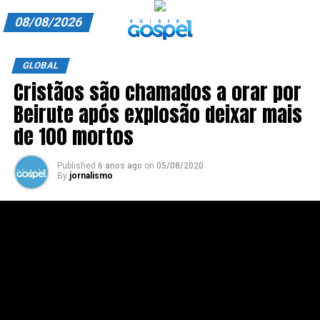
08/08/2026
A EXIBIR GOSPEL
GLOBAL
Cristãos são chamados a orar por
ANUNCIE CONOSCO
Beirute após explosão deixar mais
ASSINE
de 100 mortos
CARRINHO
Published
6 anos ago
on
05/08/2020
By
jornalismo
EDITORIAL
ENTREVISTAS
EXPEDIENTE
FINALIZAR COMPRA
HOME