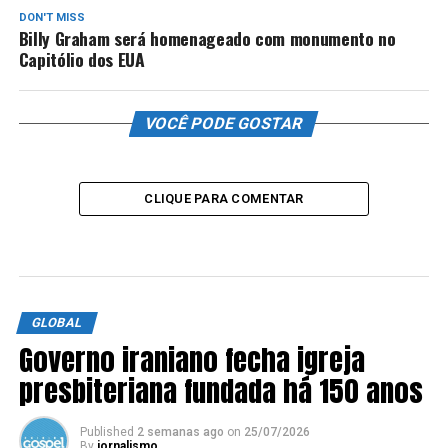
DON'T MISS
Billy Graham será homenageado com monumento no
Capitólio dos EUA
VOCÊ PODE GOSTAR
CLIQUE PARA COMENTAR
GLOBAL
Governo iraniano fecha igreja
presbiteriana fundada há 150 anos
Published
2 semanas ago
on
25/07/2026
By
jornalismo