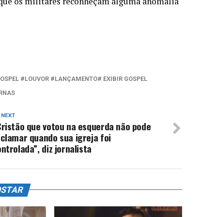
é que os militares reconheçam alguma anomalia
GOSPEL #LOUVOR #LANÇAMENTO# EXIBIR GOSPEL
RNAS
 NEXT
Cristão que votou na esquerda não pode
clamar quando sua igreja foi
ntrolada”, diz jornalista
OSTAR