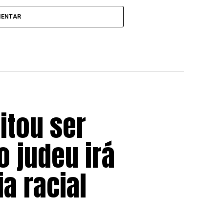
MENTAR
itou ser
 judeu irá
a racial