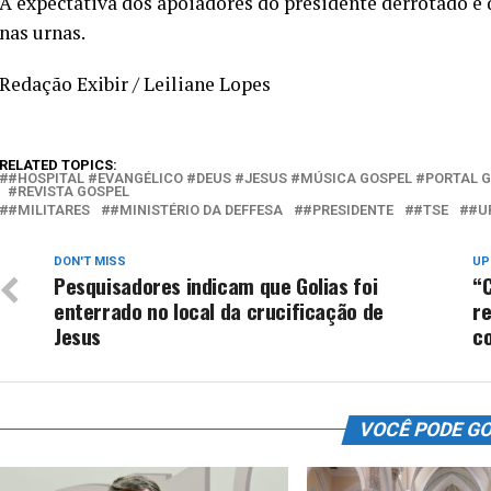
A expectativa dos apoiadores do presidente derrotado 
nas urnas.
Redação Exibir / Leiliane Lopes
RELATED TOPICS:
#HOSPITAL #EVANGÉLICO #DEUS #JESUS #MÚSICA GOSPEL #PORTAL 
#REVISTA GOSPEL
#MILITARES
#MINISTÉRIO DA DEFFESA
#PRESIDENTE
#TSE
#U
DON'T MISS
UP
Pesquisadores indicam que Golias foi
“
enterrado no local da crucificação de
re
Jesus
co
VOCÊ PODE G