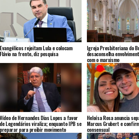
Evangélicos rejeitam Lula e colocam
Igreja Presbiteriana do Br
Flávio na frente, diz pesquisa
desaconselha envolvimen
com o marxismo
Vídeo de Hernandes Dias Lopes a favor
Heloísa Rosa anuncia sep
de Legendários viraliza; enquanto IPB se
Marcus Grubert e confirm
preparar para proibir movimento
consensual