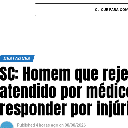
CLIQUE PARA CO
DESTAQUES
SC: Homem que reje
atendido por médico
responder por injúri
Published
4 horas ago
on
08/08/2026