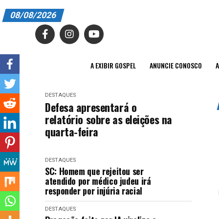
08/08/2026
A EXIBIR GOSPEL
ANUNCIE CONOSCO
A EXIBIR GOSPEL
ANUNCIE CONOSCO
A
ASSINE
DESTAQUES
CARRINHO
Defesa apresentará o
relatório sobre as eleições na
EDITORIAL
quarta-feira
ENTREVISTAS
DESTAQUES
EXPEDIENTE
SC: Homem que rejeitou ser
atendido por médico judeu irá
FINALIZAR COMPRA
responder por injúria racial
HOME
DESTAQUES