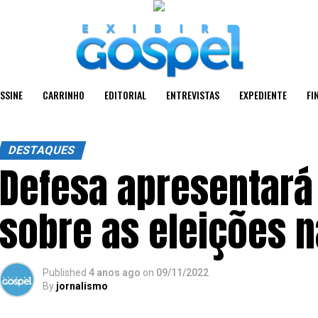
SSINE
CARRINHO
EDITORIAL
ENTREVISTAS
EXPEDIENTE
FI
DESTAQUES
Defesa apresentará 
sobre as eleições n
Published
4 anos ago
on
09/11/2022
By
jornalismo