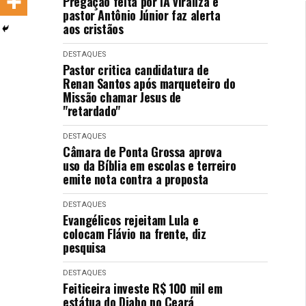
Pregação feita por IA viraliza e
LANÇAMENTOS
pastor Antônio Júnior faz alerta
aos cristãos
DESTAQUES
Pastor critica candidatura de
Renan Santos após marqueteiro do
Missão chamar Jesus de
"retardado"
DESTAQUES
Câmara de Ponta Grossa aprova
uso da Bíblia em escolas e terreiro
emite nota contra a proposta
DESTAQUES
Evangélicos rejeitam Lula e
colocam Flávio na frente, diz
pesquisa
DESTAQUES
Feiticeira investe R$ 100 mil em
estátua do Diabo no Ceará