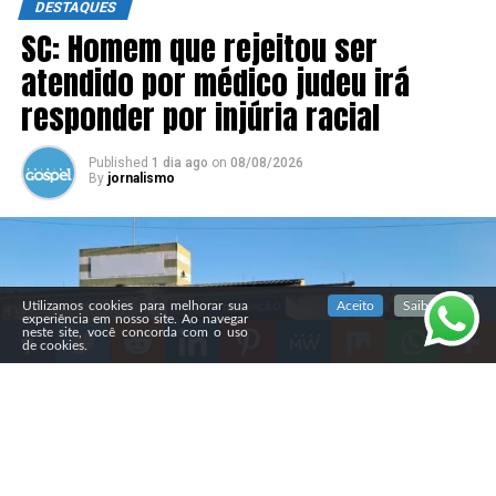
DESTAQUES
SC: Homem que rejeitou ser
atendido por médico judeu irá
responder por injúria racial
Published
1 dia ago
on
08/08/2026
By
jornalismo
SIGA NOSSAS REDES SOCIAIS
Utilizamos cookies para melhorar sua
Aceito
Saiba mais
experiência em nosso site. Ao navegar
neste site, você concorda com o uso
de cookies.