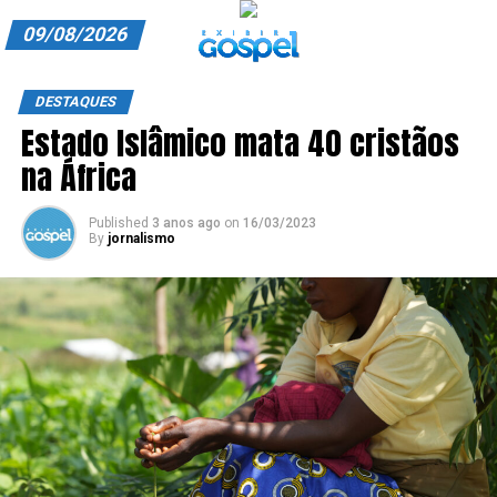
09/08/2026
A EXIBIR GOSPEL
DESTAQUES
Estado Islâmico mata 40 cristãos
ANUNCIE CONOSCO
na África
ASSINE
Published
3 anos ago
on
16/03/2023
CARRINHO
By
jornalismo
EDITORIAL
ENTREVISTAS
EXPEDIENTE
FINALIZAR COMPRA
HOME