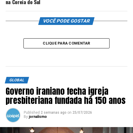
na Coreia do Sul
VOCÊ PODE GOSTAR
CLIQUE PARA COMENTAR
GLOBAL
Governo iraniano fecha igreja
presbiteriana fundada há 150 anos
Published
2 semanas ago
on
25/07/2026
By
jornalismo