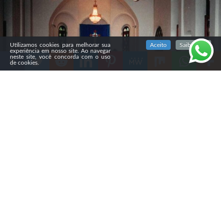
SIGA NOSSAS REDES SOCIAIS
Utilizamos cookies para melhorar sua
Aceito
Saiba mais
experiência em nosso site. Ao navegar
neste site, você concorda com o uso
de cookies.
Compartilhe
O governo do Irã fechou, nas últimas semanas, a
Igreja
Evangélica de São Pedro, em Teerã,
considerada a igreja
protestante mais antiga do país, com cerca de 150 anos
de história. As autoridades também lacraram escritórios
da instituição, proibiram reuniões religiosas e