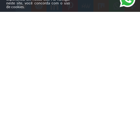
neste site, você concorda com o uso
de cookies.
Compartilhe
Na noite de sábado (1º), um
morador de Caçador (SC)
insultou um médico venezuelano que usava uma quipá
durante atendimento na UPA do bairro Berger. O
paciente foi denunciado pelo Ministério Público de
Santa Catarina (MPSC) e agora responde por dois crimes
de injúria racial.
Segundo a investigação, o homem procurou a unidade
para tratar um quadro de hipertensão. Ao perceber que