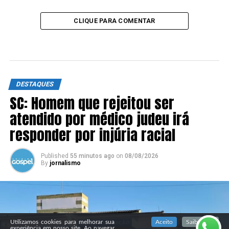
CLIQUE PARA COMENTAR
DESTAQUES
SC: Homem que rejeitou ser
atendido por médico judeu irá
responder por injúria racial
Published
55 minutos ago
on
08/08/2026
By
jornalismo
SIGA NOSSAS REDES SOCIAIS
Utilizamos cookies para melhorar sua
Aceito
Saiba mais
experiência em nosso site. Ao navegar