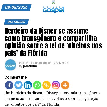
08/08/2026
A EXIBIR GOSPEL
DESTAQUES
Herdeiro da Disney se assume
ANUNCIE CONOSCO
como transgênero e compartilha
ASSINE
opinião sobre a lei de ‘direitos dos
CARRINHO
pais’ da Flórida
EDITORIAL
Published
4 anos ago
on
13/04/2022
By
jornalismo
ENTREVISTAS
Compartilhe
EXPEDIENTE
FINALIZAR COMPRA
Um herdeiro da dinastia Disney se assumiu transgênero
em meio ao furor ainda em evolução sobre a legislação
HOME
de “direitos dos pais” da Flórida.