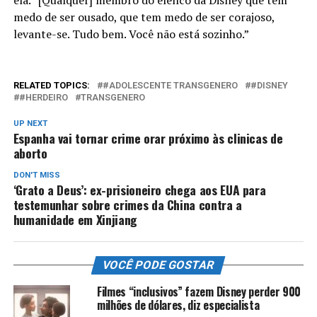
ela. “[Qualquer] membro do elenco da Disney que tem
medo de ser ousado, que tem medo de ser corajoso,
levante-se. Tudo bem. Você não está sozinho.”
RELATED TOPICS:
#ADOLESCENTE TRANSGENERO
#DISNEY
#HERDEIRO
TRANSGENERO
UP NEXT
Espanha vai tornar crime orar próximo às clinicas de
aborto
DON'T MISS
‘Grato a Deus’: ex-prisioneiro chega aos EUA para
testemunhar sobre crimes da China contra a
humanidade em Xinjiang
VOCÊ PODE GOSTAR
Filmes “inclusivos” fazem Disney perder 900
milhões de dólares, diz especialista