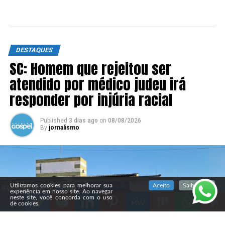
DESTAQUES
SC: Homem que rejeitou ser
atendido por médico judeu irá
responder por injúria racial
Published
3 dias ago
on
08/08/2026
By
jornalismo
SIGA NOSSAS REDES SOCIAIS
Utilizamos cookies para melhorar sua
Aceito
Saiba mais
experiência em nosso site. Ao navegar
neste site, você concorda com o uso
de cookies.