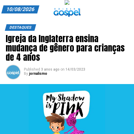
10/08/2026
A EXIBIR GOSPEL
DESTAQUES
Igreja da Inglaterra ensina
ANUNCIE CONOSCO
mudança de gênero para crianças
ASSINE
de 4 anos
CARRINHO
Published
3 anos ago
on
14/03/2023
By
jornalismo
EDITORIAL
ENTREVISTAS
EXPEDIENTE
FINALIZAR COMPRA
HOME