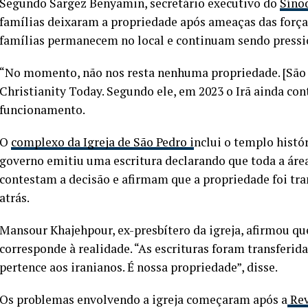
Segundo Sargez Benyamin, secretário executivo do
Sínod
famílias deixaram a propriedade após ameaças das forças
famílias permanecem no local e continuam sendo pressio
“No momento, não nos resta nenhuma propriedade. [São 
Christianity Today. Segundo ele, em 2023 o Irã ainda con
funcionamento.
O
complexo da Igreja de São Pedro i
nclui o templo histór
governo emitiu uma escritura declarando que toda a área
contestam a decisão e afirmam que a propriedade foi tran
atrás.
Mansour Khajehpour, ex-presbítero da igreja, afirmou q
corresponde à realidade. “As escrituras foram transferida
pertence aos iranianos. É nossa propriedade”, disse.
Os problemas envolvendo a igreja começaram após a
Rev