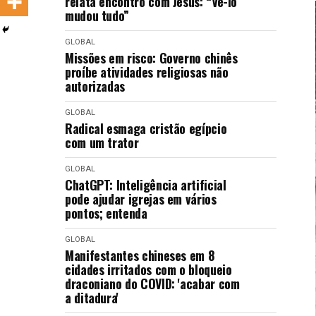
relata encontro com Jesus: “Vê-lo
LANÇAMENTOS
mudou tudo”
GLOBAL
Missões em risco: Governo chinês
proíbe atividades religiosas não
autorizadas
GLOBAL
Radical esmaga cristão egípcio
com um trator
GLOBAL
ChatGPT: Inteligência artificial
pode ajudar igrejas em vários
pontos; entenda
GLOBAL
Manifestantes chineses em 8
cidades irritados com o bloqueio
draconiano do COVID: 'acabar com
a ditadura'