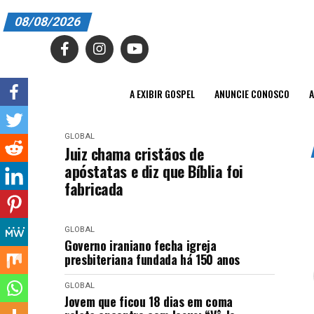
08/08/2026
A EXIBIR GOSPEL
ANUNCIE CONOSCO
A EXIBIR GOSPEL
ANUNCIE CONOSCO
A
ASSINE
GLOBAL
CARRINHO
Juiz chama cristãos de
apóstatas e diz que Bíblia foi
EDITORIAL
fabricada
ENTREVISTAS
GLOBAL
EXPEDIENTE
Governo iraniano fecha igreja
presbiteriana fundada há 150 anos
FINALIZAR COMPRA
GLOBAL
HOME
Jovem que ficou 18 dias em coma