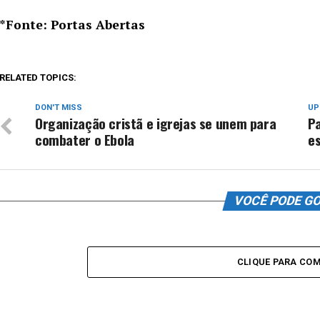
*Fonte: Portas Abertas
RELATED TOPICS:
DON'T MISS
UP
Organização cristã e igrejas se unem para
Pa
combater o Ebola
e
VOCÊ PODE G
CLIQUE PARA CO