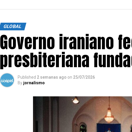
GLOBAL
Governo iraniano fe
presbiteriana funda
Published
2 semanas ago
on
25/07/2026
By
jornalismo