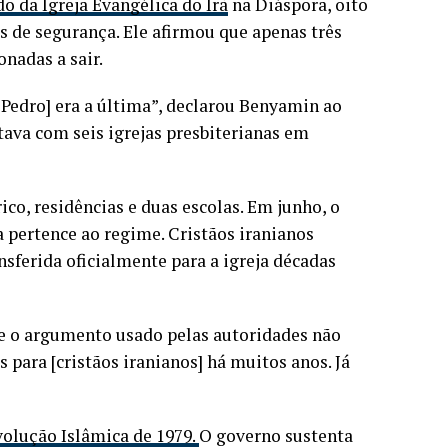
o da Igreja Evangélica do Irã
na Diáspora, oito
 de segurança. Ele afirmou que apenas três
nadas a sair.
Pedro] era a última”, declarou Benyamin ao
tava com seis igrejas presbiterianas em
ico, residências e duas escolas. Em junho, o
 pertence ao regime. Cristãos iranianos
sferida oficialmente para a igreja décadas
ue o argumento usado pelas autoridades não
s para [cristãos iranianos] há muitos anos. Já
olução Islâmica de 1979.
O governo sustenta