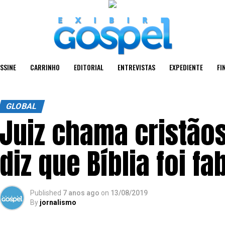
SSINE
CARRINHO
EDITORIAL
ENTREVISTAS
EXPEDIENTE
FI
GLOBAL
Juiz chama cristãos
diz que Bíblia foi fa
Published
7 anos ago
on
13/08/2019
By
jornalismo