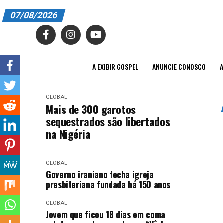
07/08/2026
A EXIBIR GOSPEL
ANUNCIE CONOSCO
A EXIBIR GOSPEL
ANUNCIE CONOSCO
A
ASSINE
GLOBAL
CARRINHO
Mais de 300 garotos
sequestrados são libertados
EDITORIAL
na Nigéria
ENTREVISTAS
GLOBAL
EXPEDIENTE
Governo iraniano fecha igreja
presbiteriana fundada há 150 anos
FINALIZAR COMPRA
GLOBAL
HOME
Jovem que ficou 18 dias em coma