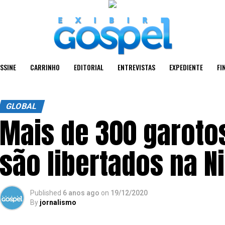
SSINE
CARRINHO
EDITORIAL
ENTREVISTAS
EXPEDIENTE
FI
GLOBAL
Mais de 300 garoto
são libertados na N
Published
6 anos ago
on
19/12/2020
By
jornalismo