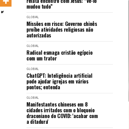
relata encontro com Jesus: “Vê-lo
LANÇAMENTOS
mudou tudo”
GLOBAL
Missões em risco: Governo chinês
proíbe atividades religiosas não
autorizadas
GLOBAL
Radical esmaga cristão egípcio
com um trator
GLOBAL
ChatGPT: Inteligência artificial
pode ajudar igrejas em vários
pontos; entenda
GLOBAL
Manifestantes chineses em 8
cidades irritados com o bloqueio
draconiano do COVID: 'acabar com
a ditadura'