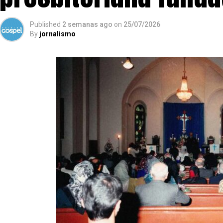
Published
2 semanas ago
on
25/07/2026
By
jornalismo