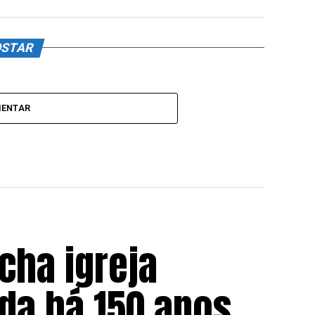
OSTAR
MENTAR
cha igreja
da há 150 anos