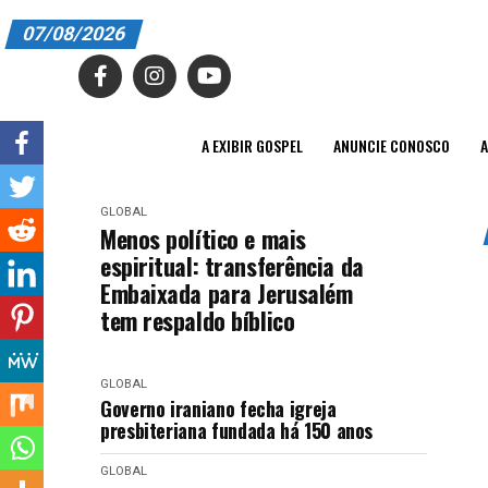
07/08/2026
A EXIBIR GOSPEL
ANUNCIE CONOSCO
A EXIBIR GOSPEL
ANUNCIE CONOSCO
A
ASSINE
GLOBAL
CARRINHO
Menos político e mais
espiritual: transferência da
EDITORIAL
Embaixada para Jerusalém
tem respaldo bíblico
ENTREVISTAS
EXPEDIENTE
GLOBAL
Governo iraniano fecha igreja
FINALIZAR COMPRA
presbiteriana fundada há 150 anos
HOME
GLOBAL