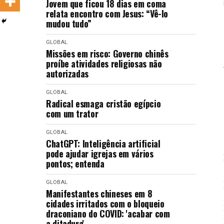
Jovem que ficou 18 dias em coma
LANÇAMENTOS
relata encontro com Jesus: “Vê-lo
mudou tudo”
GLOBAL
Missões em risco: Governo chinês
proíbe atividades religiosas não
autorizadas
GLOBAL
Radical esmaga cristão egípcio
com um trator
GLOBAL
ChatGPT: Inteligência artificial
pode ajudar igrejas em vários
pontos; entenda
GLOBAL
Manifestantes chineses em 8
cidades irritados com o bloqueio
draconiano do COVID: 'acabar com
a ditadura'