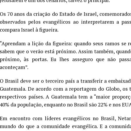
Jerusalém é um dos cenários, talvez o principal.
Os 70 anos da criação do Estado de Israel, comemorad
observados pelos evangélicos ao interpretarem a pas
compara Israel à figueira.
“Aprendam a lição da figueira: quando seus ramos se 
sabem que o verão está próximo. Assim também, quando 
próximo, às portas. Eu lhes asseguro que não passa
aconteçam”.
O Brasil deve ser o terceiro país a transferir a embaixad
Guatemala. De acordo com a reportagem do Globo, os t
respectivos países. A Guatemala tem a “maior proporç
40% da população, enquanto no Brasil são 22% e nos EUA
Em encontro com líderes evangélicos no Brasil, Net
mundo do que a comunidade evangélica. E a comunid