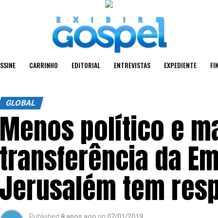
SSINE
CARRINHO
EDITORIAL
ENTREVISTAS
EXPEDIENTE
FI
GLOBAL
Menos político e ma
transferência da E
Jerusalém tem resp
Published
8 anos ago
on
07/01/2019