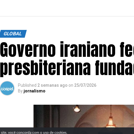
GLOBAL
Governo iraniano fe
presbiteriana funda
Published
2 semanas ago
on
25/07/2026
By
jornalismo
SIGA NOSSAS REDES SOCIAIS
e site, você concorda com o uso de cookies.