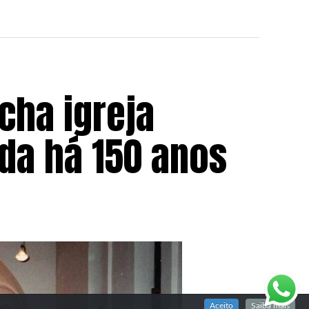
cha igreja
da há 150 anos
Aceito
Saiba mais