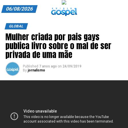
06/08/2026
A EXIBIR GOSPEL
GLOBAL
Mulher criada por pais gays
ANUNCIE CONOSCO
publica livro sobre o mal de ser
ASSINE
privada de uma mãe
CARRINHO
Published
7 anos ago
on
24/09/2019
By
jornalismo
EDITORIAL
ENTREVISTAS
EXPEDIENTE
FINALIZAR COMPRA
HOME