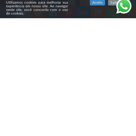
Utilizamos cookies para melhorar sua
Aceito
Saiba mais
experiência em nosso site. Ao navegar
neste site, você concorda com o uso
de cookies.
Compartilhe
O governo do Irã fechou, nas últimas semanas, a
Igreja
Evangélica de São Pedro, em Teerã,
considerada a igreja
protestante mais antiga do país, com cerca de 150 anos
de história. As autoridades também lacraram escritórios
da instituição, proibiram reuniões religiosas e
pressionam as famílias que viviam no complexo a deixar
o local.
Segundo Sargez Benyamin, secretário executivo do