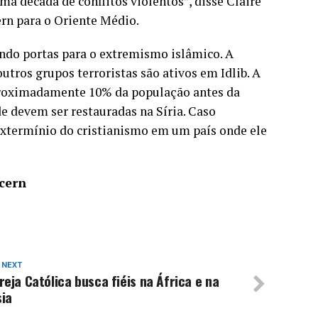
a década de conflitos violentos”, disse Claire
ern para o Oriente Médio.
rindo portas para o extremismo islâmico. A
tros grupos terroristas são ativos em Idlib. A
proximadamente 10% da população antes da
ade devem ser restauradas na Síria. Caso
extermínio do cristianismo em um país onde ele
cern
 NEXT
reja Católica busca fiéis na África e na
sia