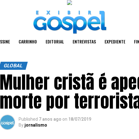
SSINE
CARRINHO
EDITORIAL
ENTREVISTAS
EXPEDIENTE
FI
GLOBAL
Mulher cristã é ape
morte por terrorista
Published
7 anos ago
on
18/07/2019
By
jornalismo