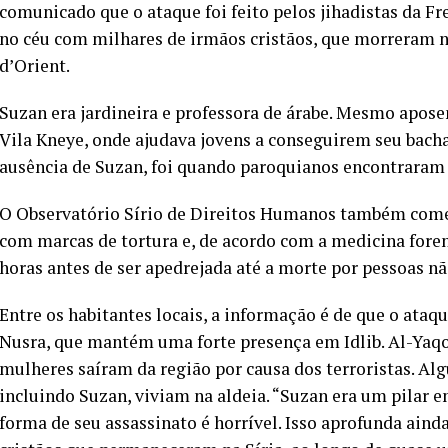
comunicado que o ataque foi feito pelos jihadistas da F
no céu com milhares de irmãos cristãos, que morreram na
d’Orient.
Suzan era jardineira e professora de árabe. Mesmo aposen
Vila Kneye, onde ajudava jovens a conseguirem seu bacha
ausência de Suzan, foi quando paroquianos encontraram s
O Observatório Sírio de Direitos Humanos também comen
com marcas de tortura e, de acordo com a medicina forens
horas antes de ser apedrejada até a morte por pessoas não
Entre os habitantes locais, a informação é de que o ataq
Nusra, que mantém uma forte presença em Idlib. Al-Yaqo
mulheres saíram da região por causa dos terroristas. A
incluindo Suzan, viviam na aldeia. “Suzan era um pilar
forma de seu assassinato é horrível. Isso aprofunda aind