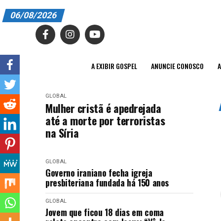
06/08/2026
A EXIBIR GOSPEL
ANUNCIE CONOSCO
A EXIBIR GOSPEL
ANUNCIE CONOSCO
A
ASSINE
GLOBAL
CARRINHO
Mulher cristã é apedrejada
até a morte por terroristas
EDITORIAL
na Síria
ENTREVISTAS
GLOBAL
EXPEDIENTE
Governo iraniano fecha igreja
presbiteriana fundada há 150 anos
FINALIZAR COMPRA
GLOBAL
HOME
Jovem que ficou 18 dias em coma