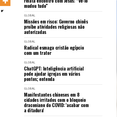
relata encontro com Jesus: “Vê-lo
LANÇAMENTOS
mudou tudo”
GLOBAL
Missões em risco: Governo chinês
proíbe atividades religiosas não
autorizadas
GLOBAL
Radical esmaga cristão egípcio
com um trator
GLOBAL
ChatGPT: Inteligência artificial
pode ajudar igrejas em vários
pontos; entenda
GLOBAL
Manifestantes chineses em 8
cidades irritados com o bloqueio
draconiano do COVID: 'acabar com
a ditadura'