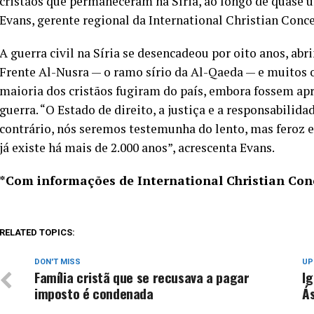
cristãos que permaneceram na Síria, ao longo de quase um
Evans, gerente regional da International Christian Conc
A guerra civil na Síria se desencadeou por oito anos, ab
Frente Al-Nusra — o ramo sírio da Al-Qaeda — e muitos ou
maioria dos cristãos fugiram do país, embora fossem a
guerra. “O Estado de direito, a justiça e a responsabilid
contrário, nós seremos testemunha do lento, mas feroz 
já existe há mais de 2.000 anos”, acrescenta Evans.
*Com informações de International Christian Con
RELATED TOPICS:
DON'T MISS
UP
Família cristã que se recusava a pagar
Ig
imposto é condenada
Á