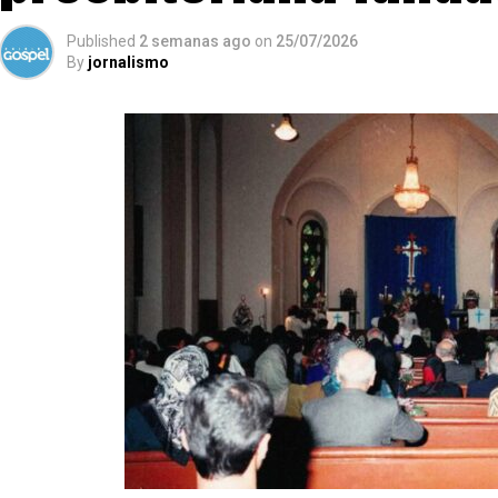
Published
2 semanas ago
on
25/07/2026
By
jornalismo