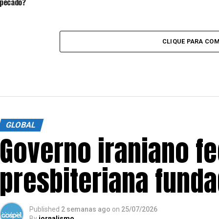
pecado?
CLIQUE PARA CO
GLOBAL
Governo iraniano fe
presbiteriana funda
Published
2 semanas ago
on
25/07/2026
By
jornalismo