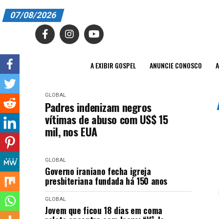
07/08/2026
A EXIBIR GOSPEL
ANUNCIE CONOSCO
A EXIBIR GOSPEL
ANUNCIE CONOSCO
A
ASSINE
GLOBAL
CARRINHO
Padres indenizam negros
vítimas de abuso com US$ 15
EDITORIAL
mil, nos EUA
ENTREVISTAS
GLOBAL
EXPEDIENTE
Governo iraniano fecha igreja
presbiteriana fundada há 150 anos
FINALIZAR COMPRA
GLOBAL
HOME
Jovem que ficou 18 dias em coma