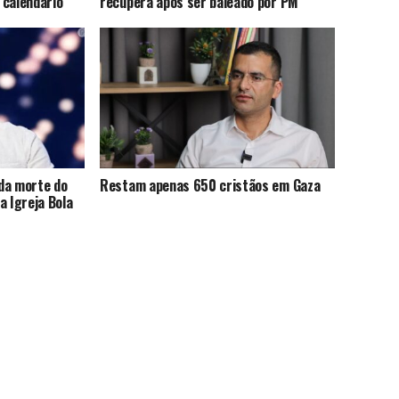
 calendário
recupera após ser baleado por PM
da morte do
Restam apenas 650 cristãos em Gaza
a Igreja Bola