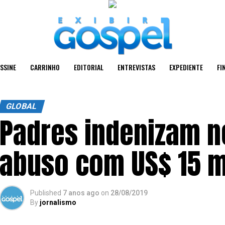
SSINE
CARRINHO
EDITORIAL
ENTREVISTAS
EXPEDIENTE
FI
GLOBAL
Padres indenizam n
abuso com US$ 15 mi
Published
7 anos ago
on
28/08/2019
By
jornalismo