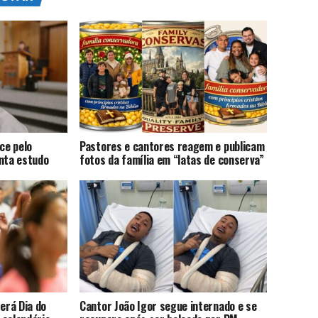
ce pelo
Pastores e cantores reagem e publicam
onta estudo
fotos da família em “latas de conserva”
terá Dia do
Cantor João Igor segue internado e se