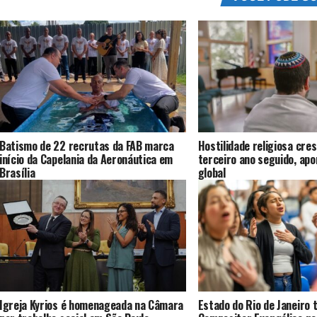
Batismo de 22 recrutas da FAB marca
Hostilidade religiosa cres
início da Capelania da Aeronáutica em
terceiro ano seguido, ap
Brasília
global
Igreja Kyrios é homenageada na Câmara
Estado do Rio de Janeiro 