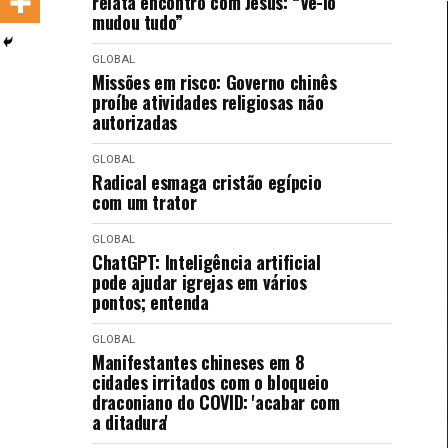
relata encontro com Jesus: “Vê-lo
LANÇAMENTOS
mudou tudo”
GLOBAL
Missões em risco: Governo chinês
proíbe atividades religiosas não
autorizadas
GLOBAL
Radical esmaga cristão egípcio
com um trator
GLOBAL
ChatGPT: Inteligência artificial
pode ajudar igrejas em vários
pontos; entenda
GLOBAL
Manifestantes chineses em 8
cidades irritados com o bloqueio
draconiano do COVID: 'acabar com
a ditadura'