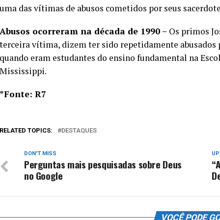
uma das vítimas de abusos cometidos por seus sacerdote
Abusos ocorreram na década de 1990 –
Os primos Jos
terceira vítima, dizem ter sido repetidamente abusados
quando eram estudantes do ensino fundamental na Escol
Mississippi.
*Fonte: R7
RELATED TOPICS:
DESTAQUES
DON'T MISS
UP
Perguntas mais pesquisadas sobre Deus
“A
no Google
D
VOCÊ PODE G