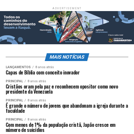
ADVERTISEMENT
MAIS NOTÍCIAS
LANÇAMENTOS
8 anos atrás
Capas de Bíblia com conceito inovador
PRINCIPAL
8 anos atrás
Cristãos oram pela paz e reconhecem opositor como novo
presidente da Venezuela
PRINCIPAL
8 anos atrás
É grande o número de jovens que abandonam a igreja durante a
faculdade
PRINCIPAL
8 anos atrás
Com menos de 1% da população cristã, Japão cresce em
número de suicídios