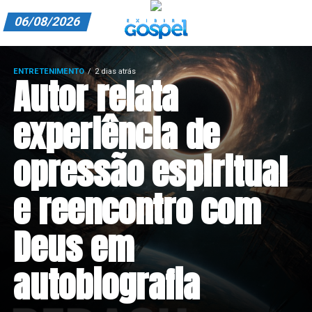
06/08/2026
A EXIBIR GOSPEL
ENTRETENIMENTO
2 dias atrás
Autor relata
ANUNCIE CONOSCO
ASSINE
experiência de
CARRINHO
opressão espiritual
EDITORIAL
e reencontro com
ENTREVISTAS
Deus em
EXPEDIENTE
FINALIZAR COMPRA
autobiografia
HOME