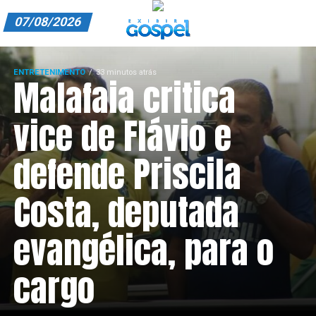
07/08/2026
A EXIBIR GOSPEL
ENTRETENIMENTO
33 minutos atrás
Malafaia critica
ANUNCIE CONOSCO
ASSINE
vice de Flávio e
CARRINHO
defende Priscila
EDITORIAL
Costa, deputada
ENTREVISTAS
evangélica, para o
EXPEDIENTE
FINALIZAR COMPRA
cargo
HOME