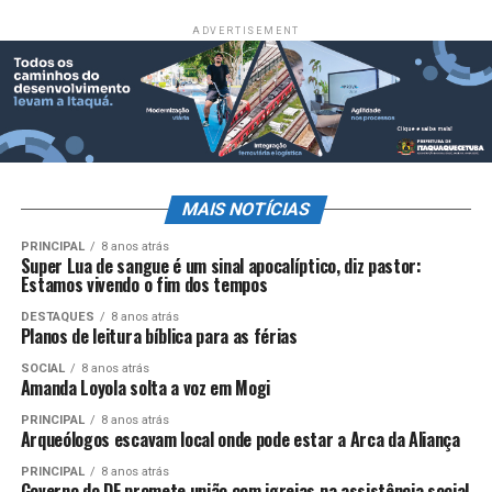
ADVERTISEMENT
MAIS NOTÍCIAS
PRINCIPAL
8 anos atrás
Super Lua de sangue é um sinal apocalíptico, diz pastor:
Estamos vivendo o fim dos tempos
DESTAQUES
8 anos atrás
Planos de leitura bíblica para as férias
SOCIAL
8 anos atrás
Amanda Loyola solta a voz em Mogi
PRINCIPAL
8 anos atrás
Arqueólogos escavam local onde pode estar a Arca da Aliança
PRINCIPAL
8 anos atrás
Governo do DF promete união com igrejas na assistência social