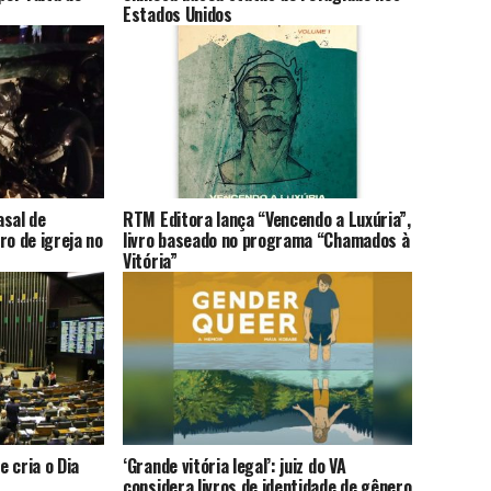
Estados Unidos
asal de
RTM Editora lança “Vencendo a Luxúria”,
ro de igreja no
livro baseado no programa “Chamados à
Vitória”
 cria o Dia
‘Grande vitória legal’: juiz do VA
considera livros de identidade de gênero