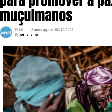
para promover a pa
muçulmanos
Published
5 anos ago
on
03/10/2021
By
jornalismo