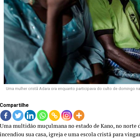
Uma mulher cristã Adara ora enquanto participava do culto de domingo na I
Compartilhe
Uma multidão muçulmana no estado de Kano, no norte da
incendiou sua casa, igreja e uma escola cristã para vin