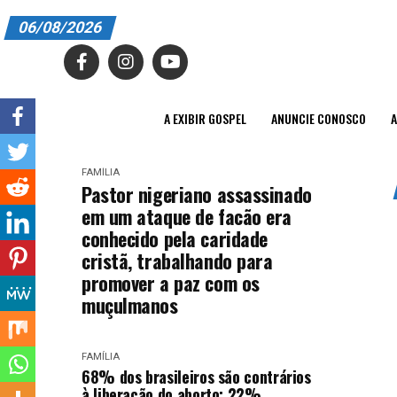
06/08/2026
A EXIBIR GOSPEL
ANUNCIE CONOSCO
A EXIBIR GOSPEL
ANUNCIE CONOSCO
A
ASSINE
FAMÍLIA
CARRINHO
Pastor nigeriano assassinado
em um ataque de facão era
EDITORIAL
conhecido pela caridade
cristã, trabalhando para
ENTREVISTAS
promover a paz com os
EXPEDIENTE
muçulmanos
FINALIZAR COMPRA
FAMÍLIA
68% dos brasileiros são contrários
HOME
à liberação do aborto; 22%,