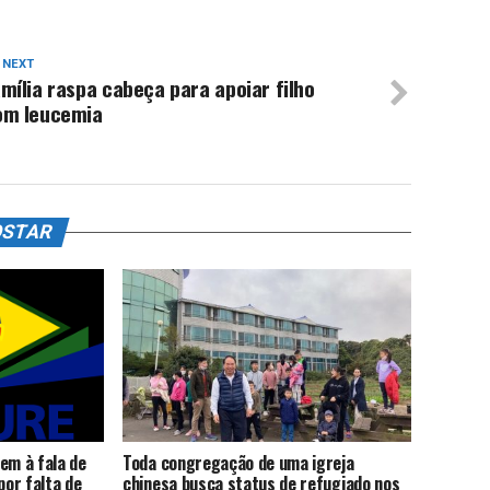
 NEXT
mília raspa cabeça para apoiar filho
om leucemia
OSTAR
em à fala de
Toda congregação de uma igreja
por falta de
chinesa busca status de refugiado nos