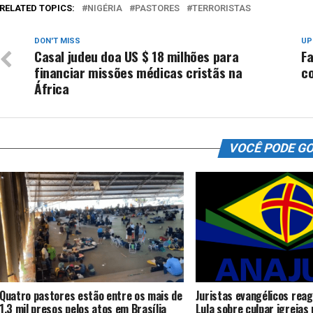
RELATED TOPICS:
NIGÉRIA
PASTORES
TERRORISTAS
DON'T MISS
UP
Casal judeu doa US $ 18 milhões para
Fa
financiar missões médicas cristãs na
c
África
VOCÊ PODE G
Quatro pastores estão entre os mais de
Juristas evangélicos reag
1,3 mil presos pelos atos em Brasília
Lula sobre culpar igrejas 