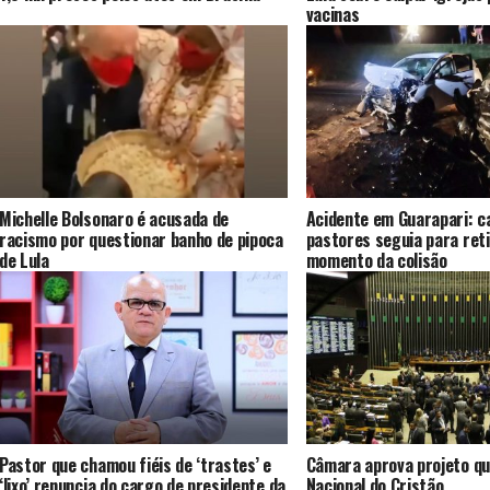
vacinas
Michelle Bolsonaro é acusada de
Acidente em Guarapari: c
racismo por questionar banho de pipoca
pastores seguia para reti
de Lula
momento da colisão
Pastor que chamou fiéis de ‘trastes’ e
Câmara aprova projeto que
‘lixo’ renuncia do cargo de presidente da
Nacional do Cristão