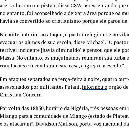
acertá-la com um pistão, disse CSW, acrescentando que
no entanto, foi aconselhado a deixar a área porque os 
havia se convertido ao cristianismo porque ele parou de 
Na noite anterior ao ataque, o pastor refugiou-se no vila
evacuar os alunos de sua escola, disse Michael. “O pasto
terrível incidente [havia diminuído] e pensou que ele po
Massu. No entanto, os muçulmanos reuniram sua turba e
com facões e incendiaram sua casa, a igreja e a escola ”.
Em ataques separados na terça-feira à noite, quatro outr
assassinados por militantes Fulani,
informou o
órgão de 
Christian Concern .
Por volta das 18h50, horário da Nigéria, três pessoas e
Miango para a comunidade de Miango (estado de Plateau
e os atacaram”, Davidson Malison, porta-voz nacional d