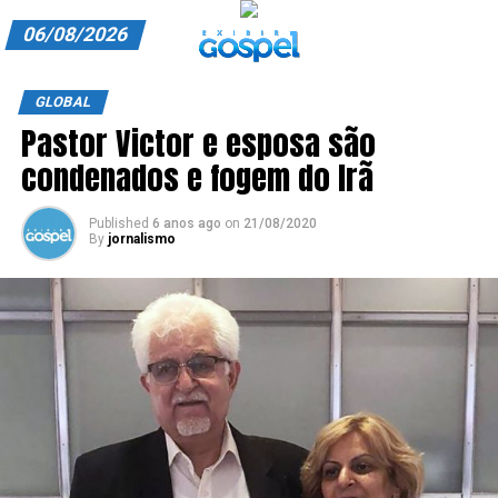
06/08/2026
A EXIBIR GOSPEL
GLOBAL
Pastor Victor e esposa são
ANUNCIE CONOSCO
condenados e fogem do Irã
ASSINE
Published
6 anos ago
on
21/08/2020
CARRINHO
By
jornalismo
EDITORIAL
ENTREVISTAS
EXPEDIENTE
FINALIZAR COMPRA
HOME