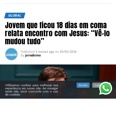
GLOBAL
Jovem que ficou 18 dias em coma
relata encontro com Jesus: “Vê-lo
mudou tudo”
Published
3 meses ago
on
20/05/2026
By
jornalismo
SIGA NOSSAS REDES SOCIAIS
Utilizamos cookies para melhorar sua
Aceito
Saiba mais
experiência em nosso site. Ao navegar
neste site, você concorda com o uso
de cookies.