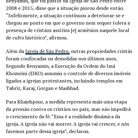
Benyamin, que foi pastor da Igreja de São Pedro entre
2008 e 2015, disse que a situação piorou desde então.
“Infelizmente, a situação continuou a deteriorar-se e
chegou ao ponto em que o governo nem sequer tolera a
presença de cristãos assírios [e] armênios naquele local
de culto histórico”, afirmou.
Além da
Igreja de São Pedro,
outras propriedades cristãs
foram confiscadas ou demolidas nos últimos anos.
Segundo Benyamin, a Execução da Ordem do Imã
Khomeini (EIKO) assumiu o controle de diversos imóveis
ligados a igrejas protestantes, incluindo templos em
Tabriz, Karaj, Gorgan e Mashhad.
Para Khajehpour, a medida representa mais uma etapa
da pressão contra os cristãos no país, mas não impedirá
o crescimento da fé. “Essa é a realidade dinâmica da
igreja. A igreja não vai morrer. A igreja vai crescer, e nós
fazemos parte dessa igreja”, declarou.