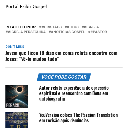
Portal Exibir Gospel
RELATED TOPICS:
#CRISTÃOS
#DEUS
#IGREJA
#IGREJA PERSEGUIDA
#NOTÍCIAS GOSPEL
#PASTOR
DON'T MISS
Jovem que ficou 18 dias em coma relata encontro com
Jesus: “Vê-lo mudou tudo”
VOCÊ PODE GOSTAR
Autor relata experiência de opressão
espiritual e reencontro com Deus em
autobiografia
YouVersion coloca The Passion Translation
em revisão após denúncias