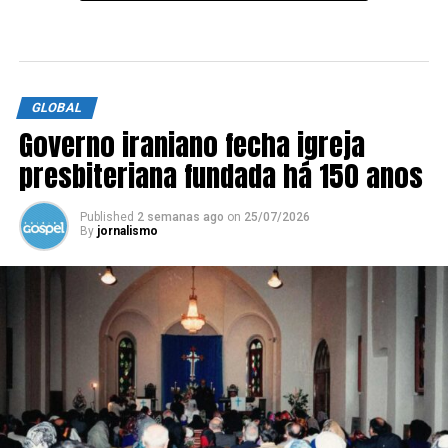
GLOBAL
Governo iraniano fecha igreja
presbiteriana fundada há 150 anos
Published
2 semanas ago
on
25/07/2026
By
jornalismo