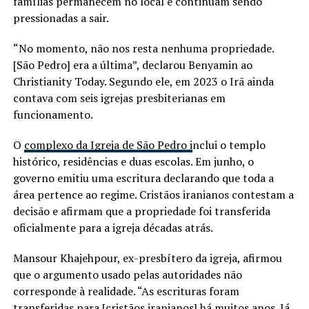
famílias permanecem no local e continuam sendo
pressionadas a sair.
“No momento, não nos resta nenhuma propriedade.
[São Pedro] era a última”, declarou Benyamin ao
Christianity Today. Segundo ele, em 2023 o Irã ainda
contava com seis igrejas presbiterianas em
funcionamento.
O
complexo da Igreja de São Pedro i
nclui o templo
histórico, residências e duas escolas. Em junho, o
governo emitiu uma escritura declarando que toda a
área pertence ao regime. Cristãos iranianos contestam a
decisão e afirmam que a propriedade foi transferida
oficialmente para a igreja décadas atrás.
Mansour Khajehpour, ex-presbítero da igreja, afirmou
que o argumento usado pelas autoridades não
corresponde à realidade. “As escrituras foram
transferidas para [cristãos iranianos] há muitos anos. Já