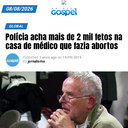
08/08/2026
A EXIBIR GOSPEL
GLOBAL
Polícia acha mais de 2 mil fetos na
ANUNCIE CONOSCO
casa de médico que fazia abortos
ASSINE
Published
7 anos ago
on
19/09/2019
CARRINHO
By
jornalismo
EDITORIAL
ENTREVISTAS
EXPEDIENTE
FINALIZAR COMPRA
HOME