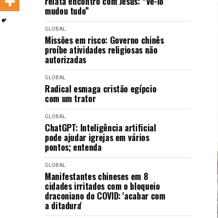
relata encontro com Jesus: “Vê-lo
LANÇAMENTOS
mudou tudo”
GLOBAL
Missões em risco: Governo chinês
proíbe atividades religiosas não
autorizadas
GLOBAL
Radical esmaga cristão egípcio
com um trator
GLOBAL
ChatGPT: Inteligência artificial
pode ajudar igrejas em vários
pontos; entenda
GLOBAL
Manifestantes chineses em 8
cidades irritados com o bloqueio
draconiano do COVID: 'acabar com
a ditadura'