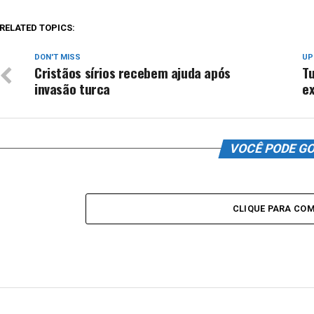
RELATED TOPICS:
DON'T MISS
UP
Cristãos sírios recebem ajuda após
Tu
invasão turca
ex
VOCÊ PODE G
CLIQUE PARA CO