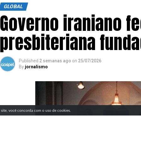
GLOBAL
Governo iraniano fe
presbiteriana funda
Published
2 semanas ago
on
25/07/2026
By
jornalismo
SIGA NOSSAS REDES SOCIAIS
e site, você concorda com o uso de cookies.