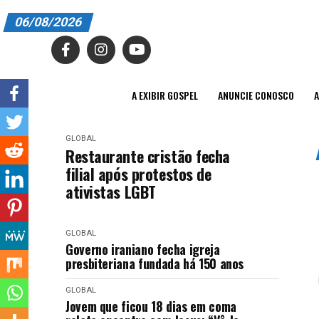
06/08/2026
A EXIBIR GOSPEL
ANUNCIE CONOSCO
A EXIBIR GOSPEL
ANUNCIE CONOSCO
A
ASSINE
GLOBAL
CARRINHO
Restaurante cristão fecha
filial após protestos de
EDITORIAL
ativistas LGBT
ENTREVISTAS
GLOBAL
EXPEDIENTE
Governo iraniano fecha igreja
presbiteriana fundada há 150 anos
FINALIZAR COMPRA
GLOBAL
HOME
Jovem que ficou 18 dias em coma