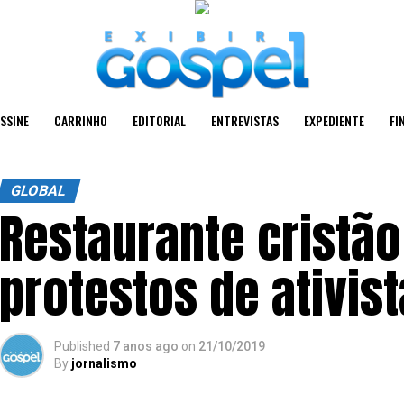
SSINE
CARRINHO
EDITORIAL
ENTREVISTAS
EXPEDIENTE
FI
GLOBAL
Restaurante cristão 
protestos de ativis
Published
7 anos ago
on
21/10/2019
By
jornalismo