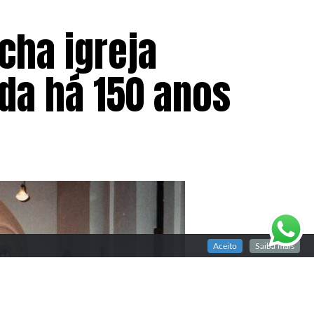
cha igreja
da há 150 anos
Aceito
Saiba mais