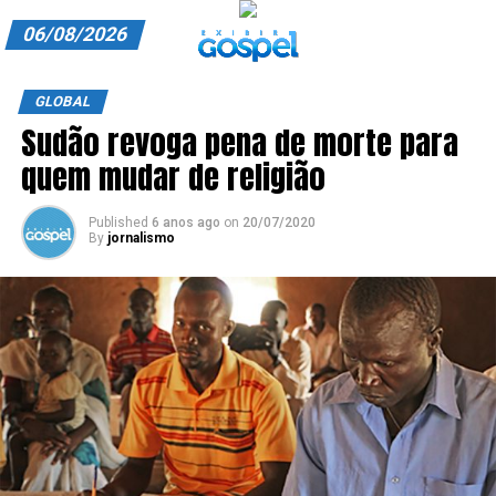
06/08/2026
A EXIBIR GOSPEL
GLOBAL
Sudão revoga pena de morte para
ANUNCIE CONOSCO
quem mudar de religião
ASSINE
Published
6 anos ago
on
20/07/2020
CARRINHO
By
jornalismo
EDITORIAL
ENTREVISTAS
EXPEDIENTE
FINALIZAR COMPRA
HOME