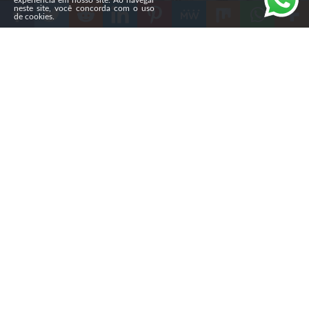
experiência em nosso site. Ao navegar
neste site, você concorda com o uso
de cookies.
Compartilhe
O governo do Irã fechou, nas últimas semanas, a
Igreja
Evangélica de São Pedro, em Teerã,
considerada a igreja
protestante mais antiga do país, com cerca de 150 anos
de história. As autoridades também lacraram escritórios
da instituição, proibiram reuniões religiosas e
pressionam as famílias que viviam no complexo a deixar
o local.
Segundo Sargez Benyamin, secretário executivo do
Sínodo da Igreja Evangélica do Irã
na Diáspora, oito