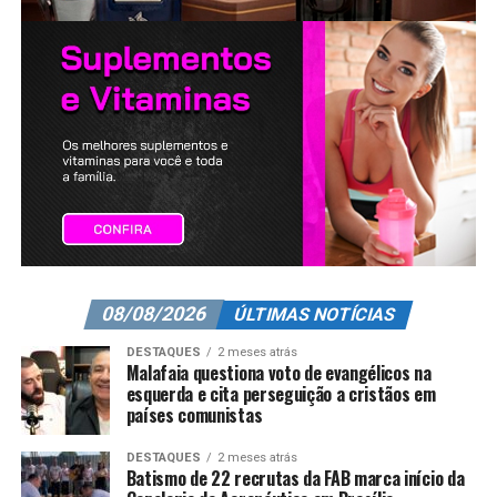
08/08/2026
ÚLTIMAS NOTÍCIAS
DESTAQUES
2 meses atrás
Malafaia questiona voto de evangélicos na
esquerda e cita perseguição a cristãos em
países comunistas
DESTAQUES
2 meses atrás
Batismo de 22 recrutas da FAB marca início da