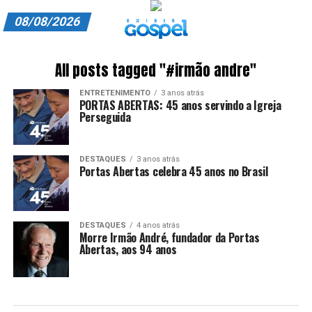
08/08/2026
A EXIBIR GOSPEL
All posts tagged "#irmão andre"
ANUNCIE CONOSCO
ENTRETENIMENTO
3 anos atrás
PORTAS ABERTAS: 45 anos servindo a Igreja
ASSINE
Perseguida
CARRINHO
DESTAQUES
3 anos atrás
Portas Abertas celebra 45 anos no Brasil
EDITORIAL
ENTREVISTAS
DESTAQUES
4 anos atrás
EXPEDIENTE
Morre Irmão André, fundador da Portas
Abertas, aos 94 anos
FINALIZAR COMPRA
HOME