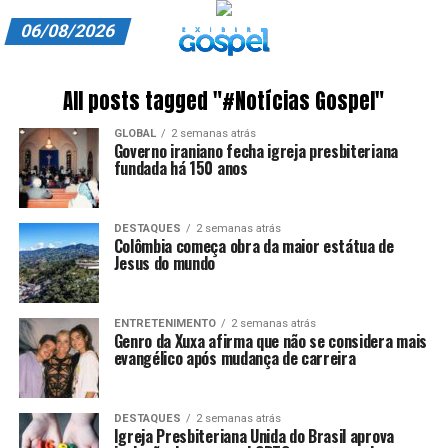
06/08/2026
A EXIBIR GOSPEL
All posts tagged "#Notícias Gospel"
ANUNCIE CONOSCO
GLOBAL
2 semanas atrás
Governo iraniano fecha igreja presbiteriana
ASSINE
fundada há 150 anos
CARRINHO
DESTAQUES
2 semanas atrás
Colômbia começa obra da maior estátua de
EDITORIAL
Jesus do mundo
ENTREVISTAS
ENTRETENIMENTO
2 semanas atrás
EXPEDIENTE
Genro da Xuxa afirma que não se considera mais
evangélico após mudança de carreira
FINALIZAR COMPRA
DESTAQUES
2 semanas atrás
HOME
Igreja Presbiteriana Unida do Brasil aprova