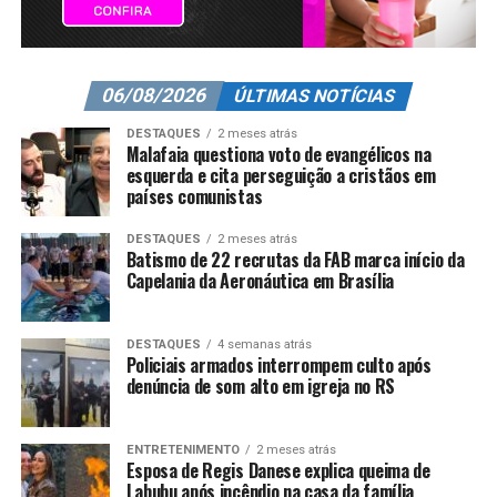
06/08/2026
ÚLTIMAS NOTÍCIAS
DESTAQUES
2 meses atrás
Malafaia questiona voto de evangélicos na
esquerda e cita perseguição a cristãos em
países comunistas
DESTAQUES
2 meses atrás
Batismo de 22 recrutas da FAB marca início da
Capelania da Aeronáutica em Brasília
DESTAQUES
4 semanas atrás
Policiais armados interrompem culto após
denúncia de som alto em igreja no RS
ENTRETENIMENTO
2 meses atrás
Esposa de Regis Danese explica queima de
Labubu após incêndio na casa da família