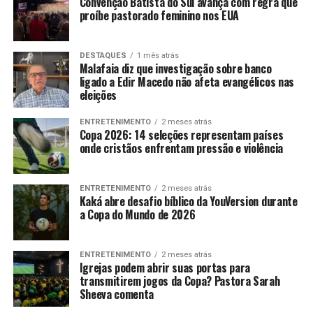
Convenção Batista do Sul avança com regra que
proíbe pastorado feminino nos EUA
DESTAQUES
1 mês atrás
Malafaia diz que investigação sobre banco
ligado a Edir Macedo não afeta evangélicos nas
eleições
ENTRETENIMENTO
2 meses atrás
Copa 2026: 14 seleções representam países
onde cristãos enfrentam pressão e violência
ENTRETENIMENTO
2 meses atrás
Kaká abre desafio bíblico da YouVersion durante
a Copa do Mundo de 2026
ENTRETENIMENTO
2 meses atrás
Igrejas podem abrir suas portas para
transmitirem jogos da Copa? Pastora Sarah
Sheeva comenta