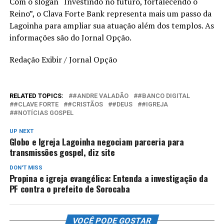
Com o slogan “Investindo no futuro, fortalecendo o
Reino”, o Clava Forte Bank representa mais um passo da
Lagoinha para ampliar sua atuação além dos templos. As
informações são do Jornal Opção.
Redação Exibir / Jornal Opção
RELATED TOPICS:
#ANDRE VALADÃO
#BANCO DIGITAL
#CLAVE FORTE
#CRISTÃOS
#DEUS
#IGREJA
#NOTÍCIAS GOSPEL
UP NEXT
Globo e Igreja Lagoinha negociam parceria para
transmissões gospel, diz site
DON'T MISS
Propina e igreja evangélica: Entenda a investigação da
PF contra o prefeito de Sorocaba
VOCÊ PODE GOSTAR