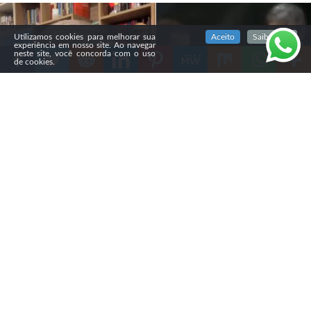
SIGA NOSSAS REDES SOCIAIS
Utilizamos cookies para melhorar sua
Aceito
Saiba mais
experiência em nosso site. Ao navegar
neste site, você concorda com o uso
de cookies.
Compartilhe
O pastor Gustavo Knauer, da Assembleia de Deus Vitória
em Cristo (Advec) Alphaville, criticou a candidatura de
Renan Santos, fundador do MBL e candidato à