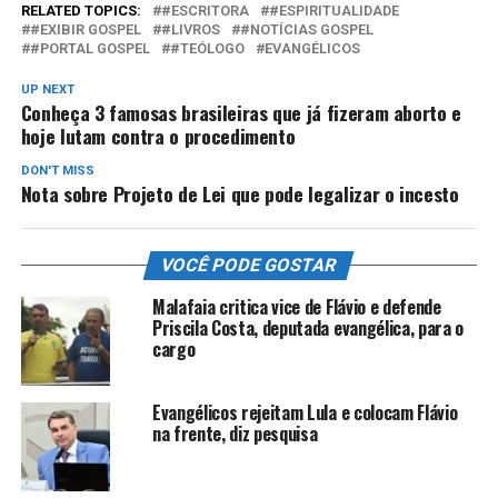
RELATED TOPICS:
#ESCRITORA
#ESPIRITUALIDADE
#EXIBIR GOSPEL
#LIVROS
#NOTÍCIAS GOSPEL
#PORTAL GOSPEL
#TEÓLOGO
EVANGÉLICOS
UP NEXT
Conheça 3 famosas brasileiras que já fizeram aborto e
hoje lutam contra o procedimento
DON'T MISS
Nota sobre Projeto de Lei que pode legalizar o incesto
VOCÊ PODE GOSTAR
Malafaia critica vice de Flávio e defende
Priscila Costa, deputada evangélica, para o
cargo
Evangélicos rejeitam Lula e colocam Flávio
na frente, diz pesquisa