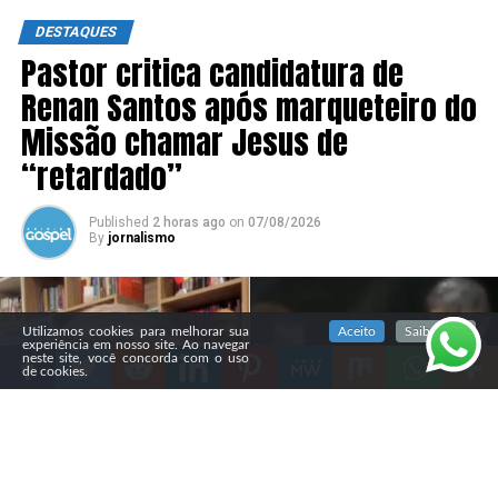
DESTAQUES
Pastor critica candidatura de
Renan Santos após marqueteiro do
Missão chamar Jesus de
“retardado”
Published
2 horas ago
on
07/08/2026
By
jornalismo
SIGA NOSSAS REDES SOCIAIS
Utilizamos cookies para melhorar sua
Aceito
Saiba mais
experiência em nosso site. Ao navegar
neste site, você concorda com o uso
de cookies.