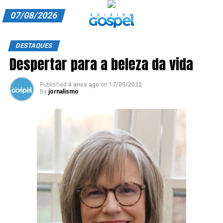
07/08/2026
A EXIBIR GOSPEL
DESTAQUES
Despertar para a beleza da vida
ANUNCIE CONOSCO
ASSINE
Published
4 anos ago
on
17/05/2022
By
jornalismo
CARRINHO
EDITORIAL
ENTREVISTAS
EXPEDIENTE
FINALIZAR COMPRA
HOME