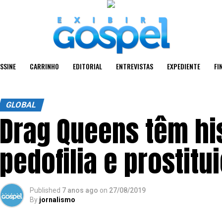
SSINE
CARRINHO
EDITORIAL
ENTREVISTAS
EXPEDIENTE
FI
GLOBAL
Drag Queens têm hi
pedofilia e prostitu
Published
7 anos ago
on
27/08/2019
By
jornalismo