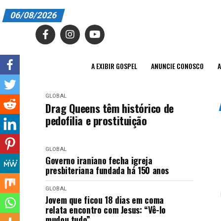
06/08/2026
A EXIBIR GOSPEL
ANUNCIE CONOSCO
A EXIBIR GOSPEL
ANUNCIE CONOSCO
A
ASSINE
GLOBAL
CARRINHO
Drag Queens têm histórico de
pedofilia e prostituição
EDITORIAL
ENTREVISTAS
GLOBAL
Governo iraniano fecha igreja
EXPEDIENTE
presbiteriana fundada há 150 anos
FINALIZAR COMPRA
GLOBAL
Jovem que ficou 18 dias em coma
relata encontro com Jesus: “Vê-lo
HOME
mudou tudo”