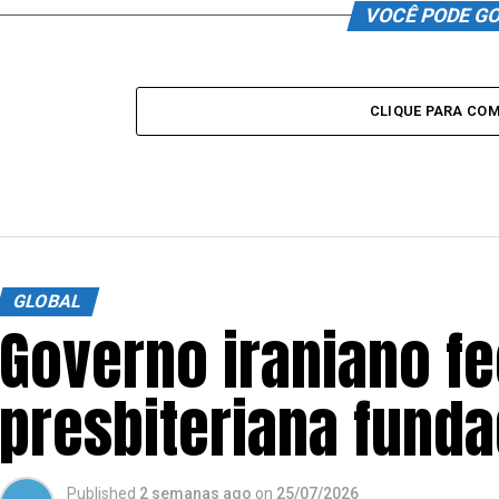
VOCÊ PODE G
CLIQUE PARA CO
GLOBAL
Governo iraniano fe
presbiteriana funda
Published
2 semanas ago
on
25/07/2026