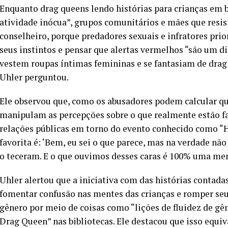
Enquanto drag queens lendo histórias para crianças em 
atividade inócua”, grupos comunitários e mães que resis
conselheiro, porque predadores sexuais e infratores pri
seus instintos e pensar que alertas vermelhos “são um di
vestem roupas íntimas femininas e se fantasiam de drag
Uhler perguntou.
Ele observou que, como os abusadores podem calcular que
manipulam as percepções sobre o que realmente estão fa
relações públicas em torno do evento conhecido como “H
favorita é: ‘Bem, eu sei o que parece, mas na verdade não é
o teceram. E o que ouvimos desses caras é 100% uma men
Uhler alertou que a iniciativa com das histórias contad
fomentar confusão nas mentes das crianças e romper se
gênero por meio de coisas como “lições de fluidez de gên
Drag Queen” nas bibliotecas. Ele destacou que isso equi