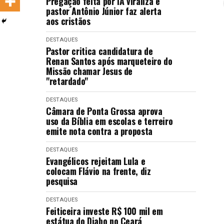
Pregação feita por IA viraliza e
LANÇAMENTOS
pastor Antônio Júnior faz alerta
aos cristãos
DESTAQUES
Pastor critica candidatura de
Renan Santos após marqueteiro do
Missão chamar Jesus de
"retardado"
DESTAQUES
Câmara de Ponta Grossa aprova
uso da Bíblia em escolas e terreiro
emite nota contra a proposta
DESTAQUES
Evangélicos rejeitam Lula e
colocam Flávio na frente, diz
pesquisa
DESTAQUES
Feiticeira investe R$ 100 mil em
estátua do Diabo no Ceará