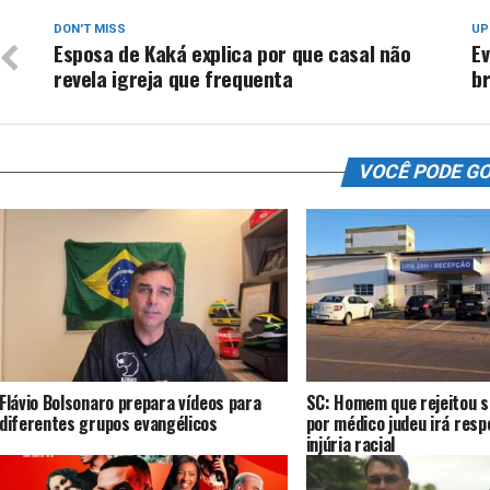
DON'T MISS
UP
Esposa de Kaká explica por que casal não
E
revela igreja que frequenta
br
VOCÊ PODE G
Flávio Bolsonaro prepara vídeos para
SC: Homem que rejeitou s
diferentes grupos evangélicos
por médico judeu irá resp
injúria racial