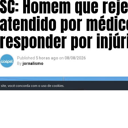
SC: Homem que reje
atendido por médico
responder por injúri
Published
5 horas ago
on
08/08/2026
By
jornalismo
SIGA NOSSAS REDES SOCIAIS
e site, você concorda com o uso de cookies.