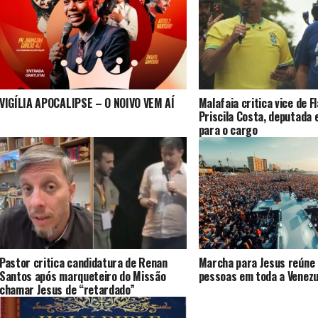
VIGÍLIA APOCALIPSE – O NOIVO VEM AÍ
Malafaia critica vice de F
Priscila Costa, deputada 
para o cargo
Pastor critica candidatura de Renan
Marcha para Jesus reúne 
Santos após marqueteiro do Missão
pessoas em toda a Venezu
chamar Jesus de “retardado”