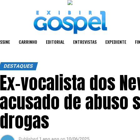
SSINE
CARRINHO
EDITORIAL
ENTREVISTAS
EXPEDIENTE
FI
DESTAQUES
Ex-vocalista dos N
acusado de abuso s
drogas
Published
1 ano ago
on
10/06/2025