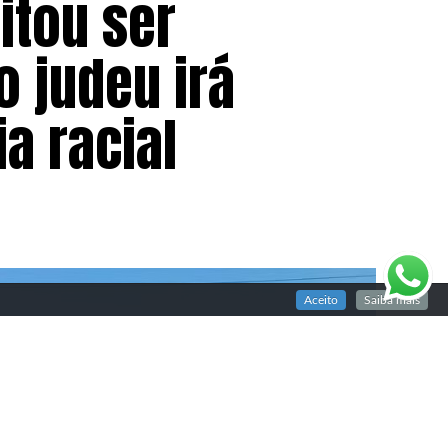
itou ser
 judeu irá
a racial
Aceito
Saiba mais