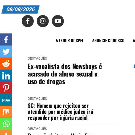
08/08/2026
A EXIBIR GOSPEL
ANUNCIE CONOSCO
A EXIBIR GOSPEL
ANUNCIE CONOSCO
A
ASSINE
DESTAQUES
CARRINHO
Ex-vocalista dos Newsboys é
acusado de abuso sexual e
EDITORIAL
uso de drogas
ENTREVISTAS
DESTAQUES
EXPEDIENTE
SC: Homem que rejeitou ser
atendido por médico judeu irá
FINALIZAR COMPRA
responder por injúria racial
HOME
DESTAQUES