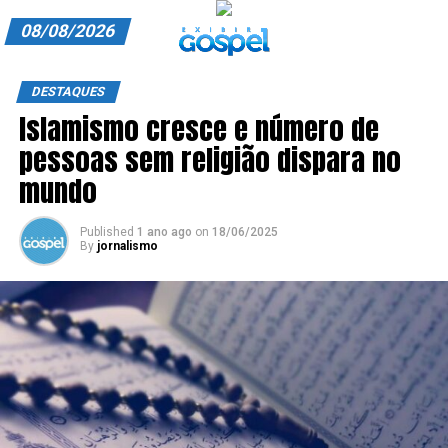
08/08/2026
A EXIBIR GOSPEL
DESTAQUES
Islamismo cresce e número de
ANUNCIE CONOSCO
pessoas sem religião dispara no
ASSINE
mundo
CARRINHO
Published
1 ano ago
on
18/06/2025
By
jornalismo
EDITORIAL
ENTREVISTAS
EXPEDIENTE
FINALIZAR COMPRA
HOME