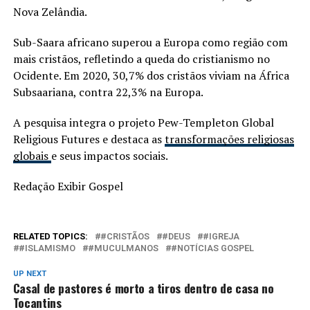
Nova Zelândia.
Sub-Saara africano superou a Europa como região com
mais cristãos, refletindo a queda do cristianismo no
Ocidente. Em 2020, 30,7% dos cristãos viviam na África
Subsaariana, contra 22,3% na Europa.
A pesquisa integra o projeto Pew-Templeton Global
Religious Futures e destaca as
transformações religiosas
globais
e seus impactos sociais.
Redação Exibir Gospel
RELATED TOPICS:
#CRISTÃOS
#DEUS
#IGREJA
#ISLAMISMO
#MUCULMANOS
#NOTÍCIAS GOSPEL
UP NEXT
Casal de pastores é morto a tiros dentro de casa no
Tocantins