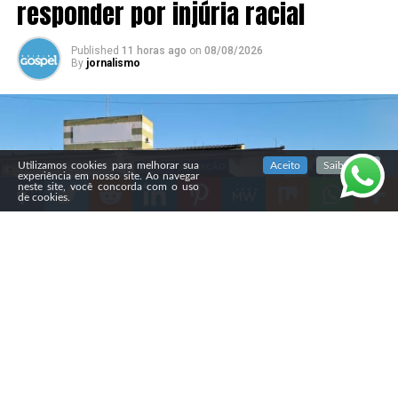
responder por injúria racial
Published
11 horas ago
on
08/08/2026
By
jornalismo
SIGA NOSSAS REDES SOCIAIS
Utilizamos cookies para melhorar sua
Aceito
Saiba mais
experiência em nosso site. Ao navegar
neste site, você concorda com o uso
de cookies.
Compartilhe