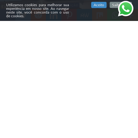
Utilizamos cookies para melhorar sua
Aceito
Saiba mais
experiência em nosso site. Ao navegar
neste site, você concorda com o uso
de cookies.
Compartilhe
Na noite de sábado (1º), um
morador de Caçador (SC)
insultou um médico venezuelano que usava uma quipá
durante atendimento na UPA do bairro Berger. O
paciente foi denunciado pelo Ministério Público de
Santa Catarina (MPSC) e agora responde por dois crimes
de injúria racial.
Segundo a investigação, o homem procurou a unidade