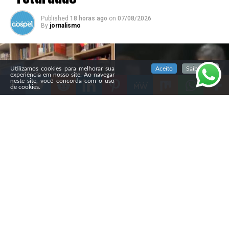
Published
18 horas ago
on
07/08/2026
By
jornalismo
SIGA NOSSAS REDES SOCIAIS
Utilizamos cookies para melhorar sua
Aceito
Saiba mais
experiência em nosso site. Ao navegar
neste site, você concorda com o uso
de cookies.
Compartilhe