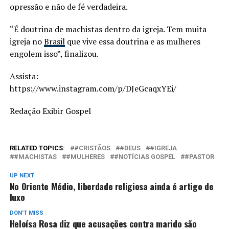
opressão e não de fé verdadeira.
“É doutrina de machistas dentro da igreja. Tem muita
igreja no
Brasil
que vive essa doutrina e as mulheres
engolem isso”, finalizou.
Assista:
https://www.instagram.com/p/DJeGcaqxYEi/
Redação Exibir Gospel
RELATED TOPICS:
#CRISTÃOS
#DEUS
#IGREJA
#MACHISTAS
#MULHERES
#NOTÍCIAS GOSPEL
#PASTOR
UP NEXT
No Oriente Médio, liberdade religiosa ainda é artigo de
luxo
DON'T MISS
Heloísa Rosa diz que acusações contra marido são