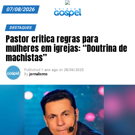
07/08/2026
A EXIBIR GOSPEL
DESTAQUES
Pastor critica regras para
ANUNCIE CONOSCO
mulheres em igrejas: “Doutrina de
ASSINE
machistas”
CARRINHO
Published
1 ano ago
on
28/06/2025
By
jornalismo
EDITORIAL
ENTREVISTAS
EXPEDIENTE
FINALIZAR COMPRA
HOME