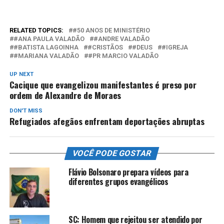
RELATED TOPICS:
#50 ANOS DE MINISTÉRIO
#ANA PAULA VALADÃO
#ANDRE VALADÃO
#BATISTA LAGOINHA
#CRISTÃOS
#DEUS
#IGREJA
#MARIANA VALADÃO
#PR MARCIO VALADÃO
UP NEXT
Cacique que evangelizou manifestantes é preso por
ordem de Alexandre de Moraes
DON'T MISS
Refugiados afegãos enfrentam deportações abruptas
VOCÊ PODE GOSTAR
Flávio Bolsonaro prepara vídeos para
diferentes grupos evangélicos
SC: Homem que rejeitou ser atendido por