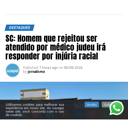
DESTAQUES
SC: Homem que rejeitou ser
atendido por médico judeu irá
responder por injúria racial
Published
7 horas ago
on
08/08/2026
By
jornalismo
SIGA NOSSAS REDES SOCIAIS
Utilizamos cookies para melhorar sua
Aceito
Saiba mais
experiência em nosso site. Ao navegar
neste site, você concorda com o uso
de cookies.