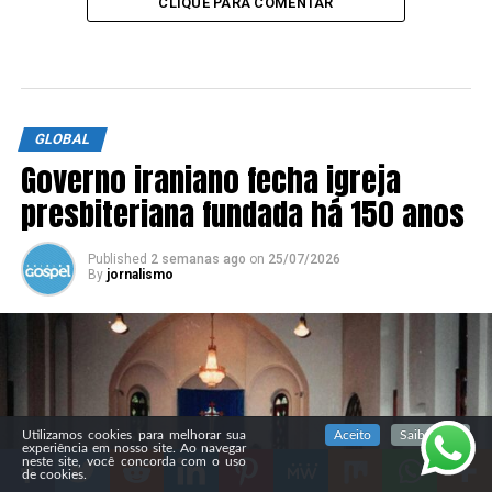
CLIQUE PARA COMENTAR
GLOBAL
Governo iraniano fecha igreja
presbiteriana fundada há 150 anos
Published
2 semanas ago
on
25/07/2026
By
jornalismo
SIGA NOSSAS REDES SOCIAIS
Utilizamos cookies para melhorar sua
Aceito
Saiba mais
experiência em nosso site. Ao navegar
neste site, você concorda com o uso
de cookies.