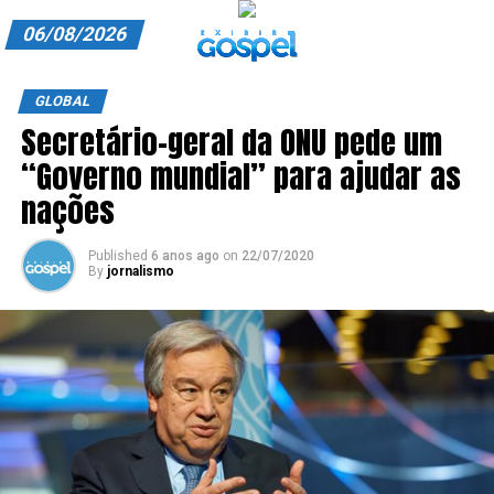
06/08/2026
A EXIBIR GOSPEL
GLOBAL
Secretário-geral da ONU pede um
ANUNCIE CONOSCO
“Governo mundial” para ajudar as
ASSINE
nações
CARRINHO
Published
6 anos ago
on
22/07/2020
By
jornalismo
EDITORIAL
ENTREVISTAS
EXPEDIENTE
FINALIZAR COMPRA
HOME