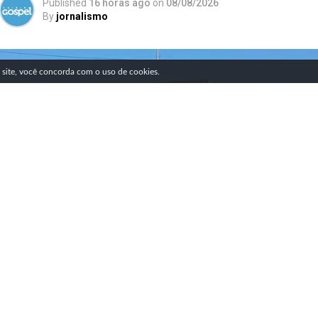
Published
16 horas ago
on
08/08/2026
By
jornalismo
SIGA NOSSAS REDES SOCIAIS
e site, você concorda com o uso de cookies.