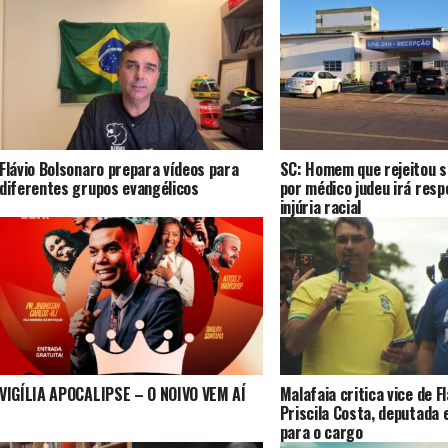
Flávio Bolsonaro prepara vídeos para
SC: Homem que rejeitou s
diferentes grupos evangélicos
por médico judeu irá resp
injúria racial
VIGÍLIA APOCALIPSE – O NOIVO VEM AÍ
Malafaia critica vice de F
Priscila Costa, deputada 
para o cargo