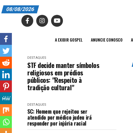
08/08/2026
A EXIBIR GOSPEL
ANUNCIE CONOSCO
A EXIBIR GOSPEL
ANUNCIE CONOSCO
A
ASSINE
DESTAQUES
CARRINHO
STF decide manter símbolos
religiosos em prédios
EDITORIAL
públicos: "Respeito à
tradição cultural"
ENTREVISTAS
EXPEDIENTE
DESTAQUES
SC: Homem que rejeitou ser
FINALIZAR COMPRA
atendido por médico judeu irá
responder por injúria racial
HOME