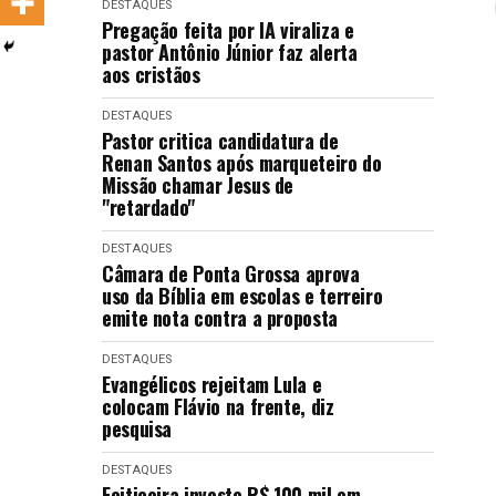
DESTAQUES
LANÇAMENTOS
Pregação feita por IA viraliza e
pastor Antônio Júnior faz alerta
aos cristãos
DESTAQUES
Pastor critica candidatura de
Renan Santos após marqueteiro do
Missão chamar Jesus de
"retardado"
DESTAQUES
Câmara de Ponta Grossa aprova
uso da Bíblia em escolas e terreiro
emite nota contra a proposta
DESTAQUES
Evangélicos rejeitam Lula e
colocam Flávio na frente, diz
pesquisa
DESTAQUES
Feiticeira investe R$ 100 mil em