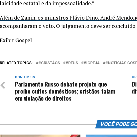
laicidade estatal e da impessoalidade.”
Além de Zanin, os ministros Flávio Dino, André Mendonç
acompanharam o voto. O julgamento deve ser concluído n
Exibir Gospel
RELATED TOPICS:
#CRISTÃOS
#DEUS
#IGREJA
#NOTÍCIAS GOS
DON'T MISS
UP
Parlamento Russo debate projeto que
D
proíbe cultos domésticos; cristãos falam
di
em violação de direitos
VOCÊ PODE G