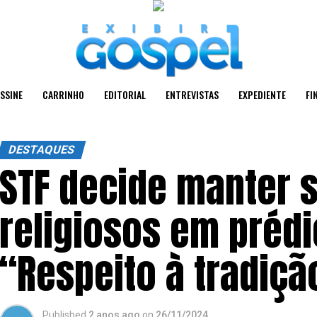
SSINE
CARRINHO
EDITORIAL
ENTREVISTAS
EXPEDIENTE
FI
DESTAQUES
STF decide manter 
religiosos em prédi
“Respeito à tradiçã
Published
2 anos ago
on
26/11/2024