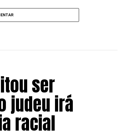
MENTAR
itou ser
 judeu irá
a racial