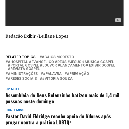
Redação Exibir /Leiliane Lopes
RELATED TOPICS:
#CAIOS MODESTO
#HOSPITAL #EVANGÉLICO #DEUS #JESUS #MÚSICA GOSPEL
#PORTAL GOSPEL #LOUVOR #LANÇAMENTO# EXIBIR GOSPEL
#REVISTA GOSPEL
#MINISTRAÇÕES
#PALAVRA
#PREGAÇÃO
#REDES SOCIAIS
#VITÓRIA SOUZA
UP NEXT
Assembleia de Deus Belenzinho batizou mais de 1,4 mil
pessoas neste domingo
DON'T MISS
Pastor David Eldridge recebe apoio de líderes após
pregar contra a prática LGBTQ+