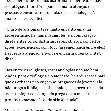
“Essa menina de 16 anos usa brilhantemente uma das
estratégias da oratória para chamar a atenção das
pessoas e encantar na sua fala: ela usa analogias!”,
analisou a especialista.
“O uso de analogias traz muito encanto em uma
apresentação. De maneira simples, é a comparação
direta entre coisas distintas: seres, objetos, conceitos,
ações, experiências, com foco na semelhança entre eles!
Desperta a atenção, envolve e encanta o seu ouvinte”,
disse.
Mas entre os religiosos, essas analogias não são bem
vindas. para o teólogo Caio Modesto, há três razões para
que os cristãos não ouçam as pregações da jovem: “Ela
não prega a Bíblia, mas sim analogias egocêntricas; ela
usa a teologia coaching; ela prega desta maneira de
propósito mesmo já tendo sido alertada”.
Modesto questiona que Cristo é pregado nas