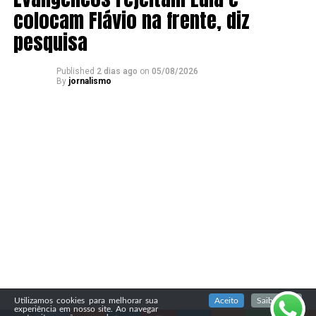
colocam Flávio na frente, diz
pesquisa
Published
2 dias ago
on
05/08/2026
By
jornalismo
SIGA NOSSAS REDES SOCIAIS
Utilizamos cookies para melhorar sua
Aceito
Saiba mais
experiência em nosso site. Ao navegar