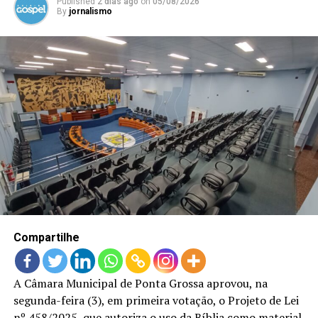
Published
2 dias ago
on
05/08/2026
By
jornalismo
Compartilhe
A Câmara Municipal de Ponta Grossa aprovou, na
segunda-feira (3), em primeira votação, o Projeto de Lei
nº 458/2025, que autoriza o uso da Bíblia como material