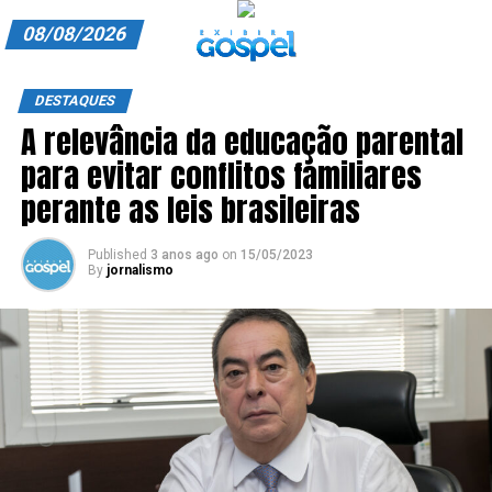
08/08/2026
A EXIBIR GOSPEL
DESTAQUES
A relevância da educação parental
ANUNCIE CONOSCO
para evitar conflitos familiares
ASSINE
perante as leis brasileiras
CARRINHO
Published
3 anos ago
on
15/05/2023
By
jornalismo
EDITORIAL
ENTREVISTAS
EXPEDIENTE
FINALIZAR COMPRA
HOME