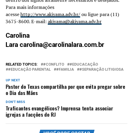
Para mais informações
acesse
http://www.akiyama.adv.br/
ou ligue para (11)
3675-8600. E-mail:
akiyama@akiyama.adv.br
Carolina
Lara
carolina@carolinalara.com.br
RELATED TOPICS:
#CONFLITO
#EDUCACAÇÃO
#EDUCAÇÃO PARENTAL
#FAMILIA
#SEPARAÇÃO LITIGIOSA
UP NEXT
Pastor do Texas compartilha por que evita pregar sobre
o Dia das Mães
DON'T MISS
Traficantes evangélicos? Imprensa tenta associar
igrejas a facções do RJ