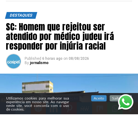
DESTAQUES
SC: Homem que rejeitou ser
atendido por médico judeu irá
responder por injúria racial
Published
6 horas ago
on
08/08/2026
By
jornalismo
SIGA NOSSAS REDES SOCIAIS
Utilizamos cookies para melhorar sua
Aceito
Saiba mais
experiência em nosso site. Ao navegar
neste site, você concorda com o uso
de cookies.