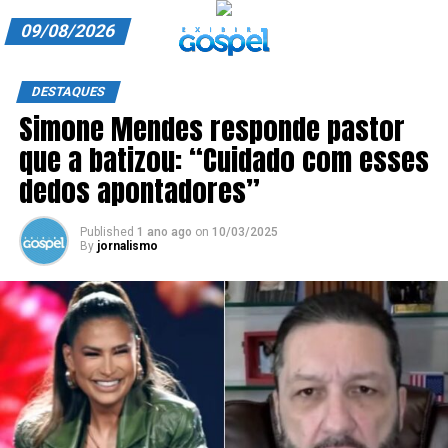
09/08/2026
A EXIBIR GOSPEL
DESTAQUES
Simone Mendes responde pastor
ANUNCIE CONOSCO
que a batizou: “Cuidado com esses
ASSINE
dedos apontadores”
CARRINHO
Published
1 ano ago
on
10/03/2025
By
jornalismo
EDITORIAL
ENTREVISTAS
EXPEDIENTE
FINALIZAR COMPRA
HOME