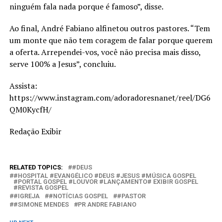
ninguém fala nada porque é famoso”, disse.
Ao final, André Fabiano alfinetou outros pastores. “Tem
um monte que não tem coragem de falar porque querem
a oferta. Arrependei-vos, você não precisa mais disso,
serve 100% a Jesus”, concluiu.
Assista:
https://www.instagram.com/adoradoresnanet/reel/DG6
QM0KycfH/
Redação Exibir
RELATED TOPICS:
#DEUS
#HOSPITAL #EVANGÉLICO #DEUS #JESUS #MÚSICA GOSPEL
#PORTAL GOSPEL #LOUVOR #LANÇAMENTO# EXIBIR GOSPEL
#REVISTA GOSPEL
#IGREJA
#NOTÍCIAS GOSPEL
#PASTOR
#SIMONE MENDES
PR ANDRE FABIANO