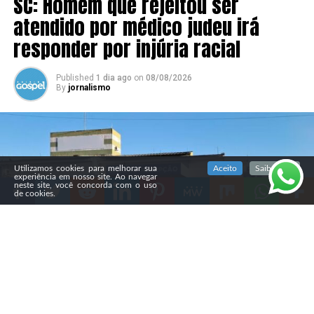
SC: Homem que rejeitou ser
atendido por médico judeu irá
responder por injúria racial
Published
1 dia ago
on
08/08/2026
By
jornalismo
SIGA NOSSAS REDES SOCIAIS
Utilizamos cookies para melhorar sua
Aceito
Saiba mais
experiência em nosso site. Ao navegar
neste site, você concorda com o uso
de cookies.
Compartilhe