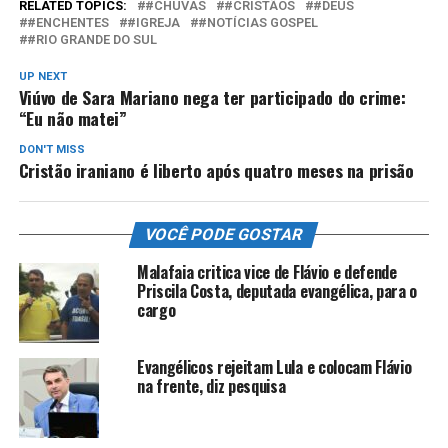
RELATED TOPICS:
#CHUVAS
#CRISTÃOS
#DEUS
#ENCHENTES
#IGREJA
#NOTÍCIAS GOSPEL
#RIO GRANDE DO SUL
UP NEXT
Viúvo de Sara Mariano nega ter participado do crime:
“Eu não matei”
DON'T MISS
Cristão iraniano é liberto após quatro meses na prisão
VOCÊ PODE GOSTAR
Malafaia critica vice de Flávio e defende
Priscila Costa, deputada evangélica, para o
cargo
Evangélicos rejeitam Lula e colocam Flávio
na frente, diz pesquisa