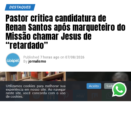
DESTAQUES
Pastor critica candidatura de
Renan Santos após marqueteiro do
Missão chamar Jesus de
“retardado”
Published
7 horas ago
on
07/08/2026
By
jornalismo
SIGA NOSSAS REDES SOCIAIS
Utilizamos cookies para melhorar sua
Aceito
Saiba mais
experiência em nosso site. Ao navegar
neste site, você concorda com o uso
de cookies.